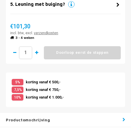
5
.
Leuning met buiging?
€101,30
incl. btw, excl.
verzendkosten
3 - 4 weken
Doorloop eerst de stappen
korting vanaf € 500,-
5%
korting vanaf € 750,-
7,5%
korting vanaf € 1.000,-
10%
Productomschrijving