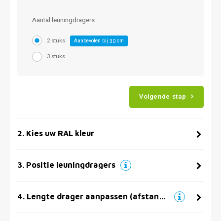
Aantal leuningdragers
2 stuks
Aanbevolen bij
cm
30
3 stuks
Volgende stap
2
.
Kies uw RAL kleur
3
.
Positie leuningdragers
4
.
Lengte drager aanpassen (afstand muur)