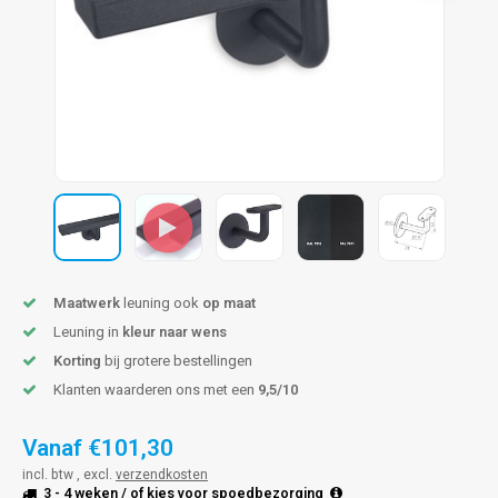
len trapleuning
hroeven
A
edijzeren trapleuning
aalboor & draadtap
metal trapleuning
 balustrade
nzen trapleuning
rderobestang
ulaire leuningen
ntageservice
Maatwerk
leuning ook
op maat
Leuning in
kleur naar wens
Korting
bij grotere bestellingen
Klanten waarderen ons met een
9,5/10
Vanaf
€101,30
incl. btw , excl.
verzendkosten
3 - 4 weken
/ of kies voor
spoedbezorging