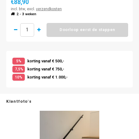
€88,90
incl. btw, excl.
verzendkosten
2 - 3 weken
Doorloop eerst de stappen
korting vanaf € 500,-
5%
korting vanaf € 750,-
7,5%
korting vanaf € 1.000,-
10%
Klantfoto's