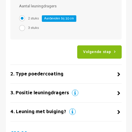
Aantal leuningdragers
2 stuks
Aanbevolen bij
cm
30
3 stuks
Volgende stap
2
.
Type poedercoating
3
.
Positie leuningdragers
4
.
Leuning met buiging?