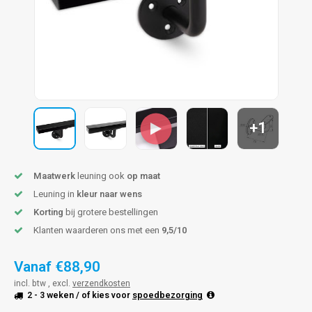
len trapleuning
hroeven
A
edijzeren trapleuning
aalboor & draadtap
metal trapleuning
 balustrade
nzen trapleuning
rderobestang
+1
ulaire leuningen
ntageservice
Maatwerk
leuning ook
op maat
Leuning in
kleur naar wens
Korting
bij grotere bestellingen
Klanten waarderen ons met een
9,5/10
Vanaf
€88,90
incl. btw , excl.
verzendkosten
2 - 3 weken
/ of kies voor
spoedbezorging