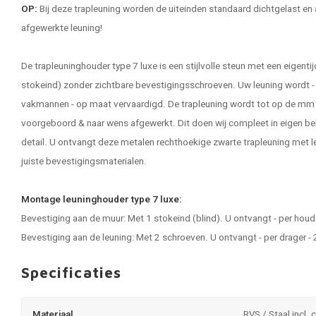
OP:
Bij deze trapleuning worden de uiteinden standaard dichtgelast en 
afgewerkte leuning!
De trapleuninghouder type 7 luxe is een stijlvolle steun met een eige
stokeind) zonder zichtbare bevestigingsschroeven. Uw leuning wordt - 
vakmannen - op maat vervaardigd. De
trapleuning
wordt tot op de mm 
voorgeboord & naar wens afgewerkt. Dit doen wij compleet in eigen beh
detail. U ontvangt deze metalen rechthoekige zwarte trapleuning met le
juiste bevestigingsmaterialen.
Montage leuninghouder type 7 luxe:
Bevestiging aan de muur: Met 1 stokeind (blind). U ontvangt - per hou
Bevestiging aan de leuning: Met 2 schroeven. U ontvangt - per drager 
Specificaties
Materiaal
RVS / Staal incl. 