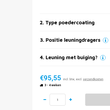
2
.
Type poedercoating
3
.
Positie leuningdragers
4
.
Leuning met buiging?
€95,55
incl. btw, excl.
verzendkosten
3 - 4 weken