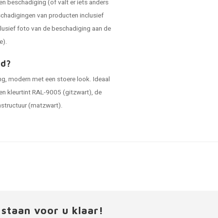
en beschadiging (of valt er iets anders
schadigingen van producten inclusief
lusief foto van de beschadiging aan de
e).
ad?
ing, modern met een stoere look. Ideaal
en kleurtint RAL-9005 (gitzwart), de
jnstructuur (matzwart).
 staan voor u klaar!