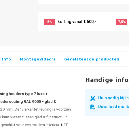
korting vanaf € 500,-
5%
7,5%
 info
Montagevideo's
Gerelateerde producten
Handige info
ning houders type 7 luxe +
Hulp nodig bij 
oedercoating RAL 9005 - glad &
Download monta
0 mm. De "vierkante" leuning is voorzien
 kunt kiezen tussen glad & fijnstructuur
 geschikt voor een modern interieur.
LET