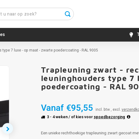
es
T
 type 7 luxe - op maat - zwarte poedercoating - RAL 9005
Trapleuning zwart - re
leuninghouders type 7 
poedercoating - RAL 9
Vanaf
€95,55
incl. btw , excl.
verzendk
3 - 4 weken
/ of kies voor
spoedbezorging
Een unieke rechthoekige trapleuning zwart gecoat met