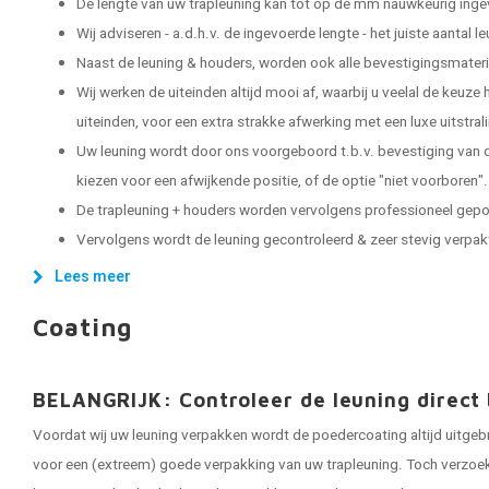
De lengte van uw trapleuning kan tot op de mm nauwkeurig ing
Wij adviseren - a.d.h.v. de ingevoerde lengte - het juiste aantal 
Naast de leuning & houders, worden ook alle bevestigingsmater
Wij werken de uiteinden altijd mooi af, waarbij u veelal de keuze
uiteinden, voor een extra strakke afwerking met een luxe uitstral
Uw leuning wordt door ons voorgeboord t.b.v. bevestiging van d
kiezen voor een afwijkende positie, of de optie "niet voorboren".
De trapleuning + houders worden vervolgens professioneel gep
Vervolgens wordt de leuning gecontroleerd & zeer stevig verpakt, 
Lees meer
Coating
BELANGRIJK: Controleer de leuning direct 
Voordat wij uw leuning verpakken wordt de poedercoating altijd uitgeb
voor een (extreem) goede verpakking van uw trapleuning. Toch verzoeken