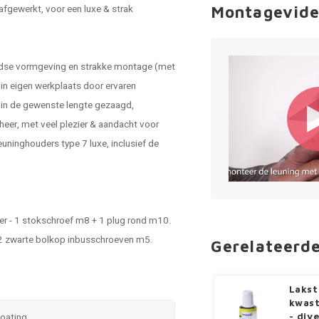
afgewerkt, voor een luxe & strak
Montagevide
ntijdse vormgeving en strakke montage (met
in eigen werkplaats door ervaren
in de gewenste lengte gezaagd,
eer, met veel plezier & aandacht voor
uninghouders type 7 luxe, inclusief de
der - 1 stokschroef m8 + 1 plug rond m10.
- 2 zwarte bolkop inbusschroeven m5.
Gerelateerd
Lakst
kwast
coating
- div