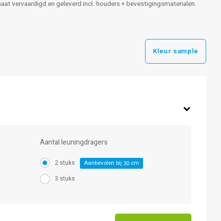
 maat vervaardigd en geleverd incl. houders + bevestigingsmaterialen.
Kleur sample
Aantal leuningdragers
2 stuks
Aanbevolen bij
cm
30
3 stuks