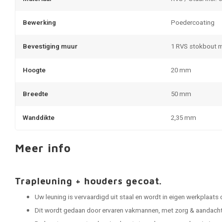
Bewerking
Poedercoating
Bevestiging muur
1 RVS stokbout 
Hoogte
20 mm
Breedte
50 mm
Wanddikte
2,35 mm
Meer info
Trapleuning + houders gecoat.
Uw leuning is vervaardigd uit staal en wordt in eigen werkplaats
Dit wordt gedaan door ervaren vakmannen, met zorg & aandacht 