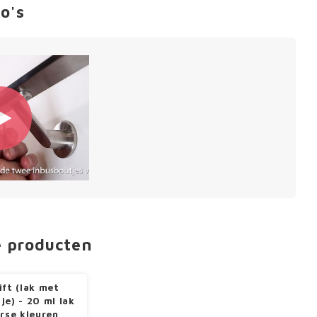
o's
e producten
ift (lak met
je) - 20 ml lak
erse kleuren