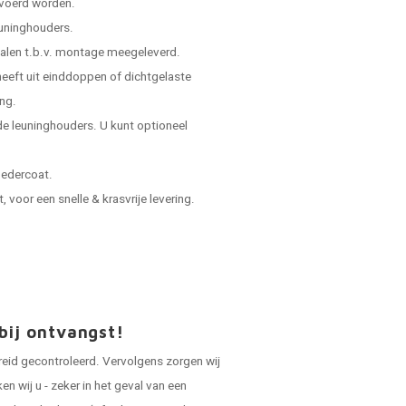
evoerd worden.
leuninghouders.
ialen t.b.v. montage meegeleverd.
 heeft uit einddoppen of dichtgelaste
ing.
e leuninghouders. U kunt optioneel
oedercoat.
voor een snelle & krasvrije levering.
bij ontvangst!
reid gecontroleerd. Vervolgens zorgen wij
 wij u - zeker in het geval van een