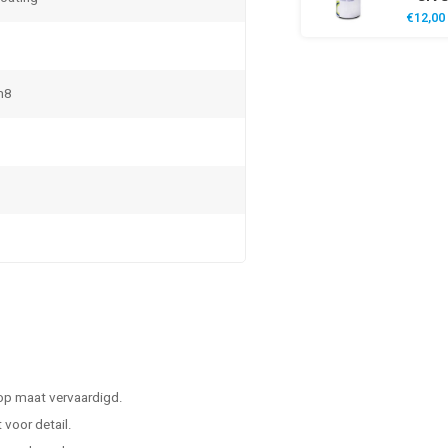
€12,00
m8
 op maat vervaardigd.
voor detail.