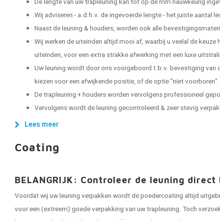
De lengte van uw trapleuning kan tot op de mm nauwkeurig ing
Wij adviseren - a.d.h.v. de ingevoerde lengte - het juiste aantal 
Naast de leuning & houders, worden ook alle bevestigingsmater
Wij werken de uiteinden altijd mooi af, waarbij u veelal de keuze
uiteinden, voor een extra strakke afwerking met een luxe uitstral
Uw leuning wordt door ons voorgeboord t.b.v. bevestiging van d
kiezen voor een afwijkende positie, of de optie "niet voorboren".
De trapleuning + houders worden vervolgens professioneel gep
Vervolgens wordt de leuning gecontroleerd & zeer stevig verpakt, 
Lees meer
Coating
BELANGRIJK: Controleer de leuning direct 
Voordat wij uw leuning verpakken wordt de poedercoating altijd uitgeb
voor een (extreem) goede verpakking van uw trapleuning. Toch verzoeken