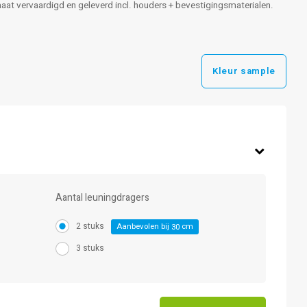
 maat vervaardigd en geleverd incl. houders + bevestigingsmaterialen.
Kleur sample
Aantal leuningdragers
2 stuks
Aanbevolen bij
cm
30
3 stuks