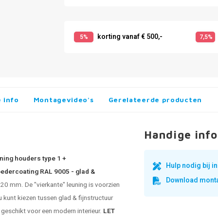
korting vanaf € 500,-
5%
7,5%
 info
Montagevideo's
Gerelateerde producten
Handige info
ning houders type 1 +
Hulp nodig bij 
oedercoating RAL 9005 - glad &
Download monta
0 mm. De "vierkante" leuning is voorzien
 kunt kiezen tussen glad & fijnstructuur
 geschikt voor een modern interieur.
LET