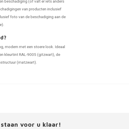
en beschadiging (of valt er iets anders
schadigingen van producten inclusief
lusief foto van de beschadiging aan de
e).
ad?
ing, modern met een stoere look. Ideaal
en kleurtint RAL-9005 (gitzwart), de
jnstructuur (matzwart).
 staan voor u klaar!