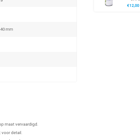
€12,00
x 40 mm
 op maat vervaardigd.
voor detail.