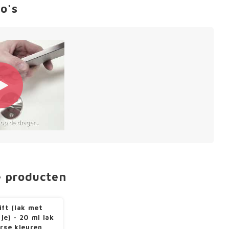
o's
e producten
ift (lak met
je) - 20 ml lak
erse kleuren