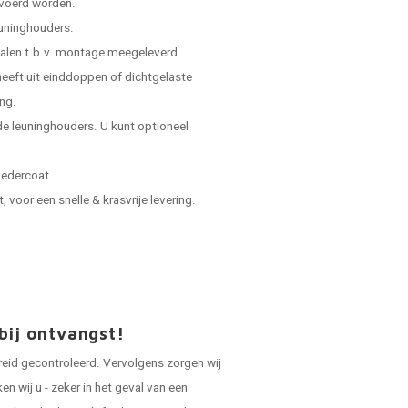
evoerd worden.
leuninghouders.
ialen t.b.v. montage meegeleverd.
 heeft uit einddoppen of dichtgelaste
ing.
e leuninghouders. U kunt optioneel
oedercoat.
voor een snelle & krasvrije levering.
bij ontvangst!
reid gecontroleerd. Vervolgens zorgen wij
 wij u - zeker in het geval van een