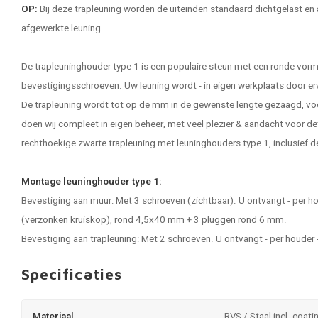
OP:
Bij deze trapleuning worden de uiteinden standaard dichtgelast en 
afgewerkte leuning.
De trapleuninghouder type 1 is een populaire steun met een ronde vorm
bevestigingsschroeven. Uw leuning wordt - in eigen werkplaats door e
De trapleuning wordt tot op de mm in de gewenste lengte gezaagd, vo
doen wij compleet in eigen beheer, met veel plezier & aandacht voor de
rechthoekige zwarte
trapleuning
met leuninghouders type 1, inclusief d
Montage leuninghouder type 1:
Bevestiging aan muur: Met 3 schroeven (zichtbaar). U ontvangt - per h
(verzonken kruiskop), rond 4,5x40 mm + 3 pluggen rond 6 mm.
Bevestiging aan trapleuning: Met 2 schroeven. U ontvangt - per houder
Specificaties
Materiaal
RVS / Staal incl. coati