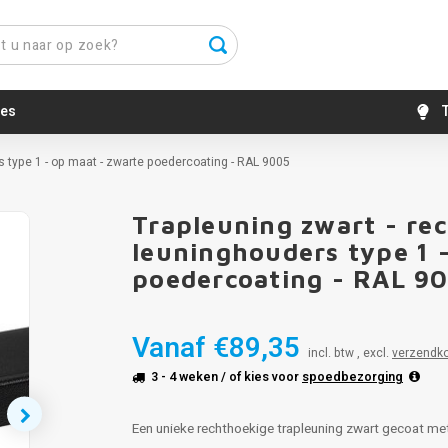
es
T
 type 1 - op maat - zwarte poedercoating - RAL 9005
Trapleuning zwart - re
leuninghouders type 1 
poedercoating - RAL 9
Vanaf
€89,35
incl. btw , excl.
verzendk
3 - 4 weken
/ of kies voor
spoedbezorging
Een unieke rechthoekige trapleuning zwart gecoat me