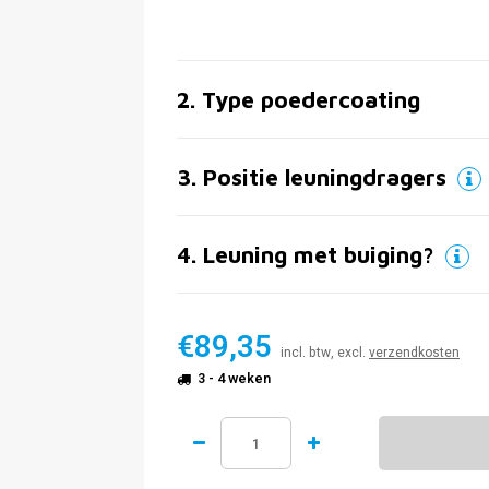
2
.
Type poedercoating
3
.
Positie leuningdragers
4
.
Leuning met buiging?
€89,35
incl. btw, excl.
verzendkosten
3 - 4 weken