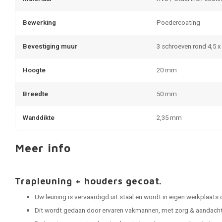
Bewerking
Poedercoating
Bevestiging muur
3 schroeven rond 4,5 
Hoogte
20 mm
Breedte
50 mm
Wanddikte
2,35 mm
Meer info
Trapleuning + houders gecoat.
Uw leuning is vervaardigd uit staal en wordt in eigen werkplaats
Dit wordt gedaan door ervaren vakmannen, met zorg & aandacht 