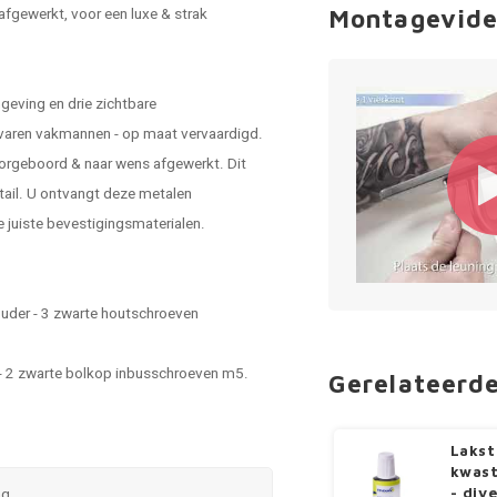
afgewerkt, voor een luxe & strak
Montagevide
geving en drie zichtbare
rvaren vakmannen - op maat vervaardigd.
orgeboord & naar wens afgewerkt. Dit
tail. U ontvangt deze metalen
e juiste bevestigingsmaterialen.
ouder - 3 zwarte houtschroeven
 - 2 zwarte bolkop inbusschroeven m5.
Gerelateerd
Lakst
kwast
ng
- div