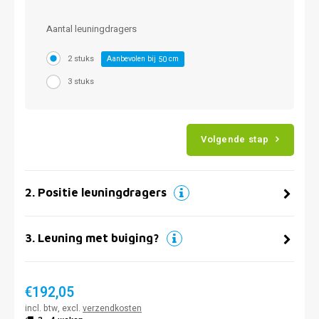
Aantal leuningdragers
2 stuks
Aanbevolen bij
cm
50
3 stuks
Volgende stap
2
.
Positie leuningdragers
3
.
Leuning met buiging?
€192,05
incl. btw, excl.
verzendkosten