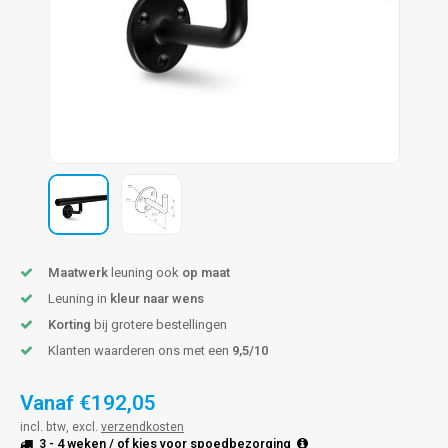
len trapleuning
hroeven
A
edijzeren trapleuning
aalboor & draadtap
metal trapleuning
 balustrade
nzen trapleuning
rderobestang
ulaire leuningen
ntageservice
Maatwerk
leuning ook
op maat
Leuning in
kleur naar wens
Korting
bij grotere bestellingen
Klanten waarderen ons met een
9,5/10
Vanaf
€192,05
incl. btw, excl.
verzendkosten
3 - 4 weken
/ of kies voor
spoedbezorging