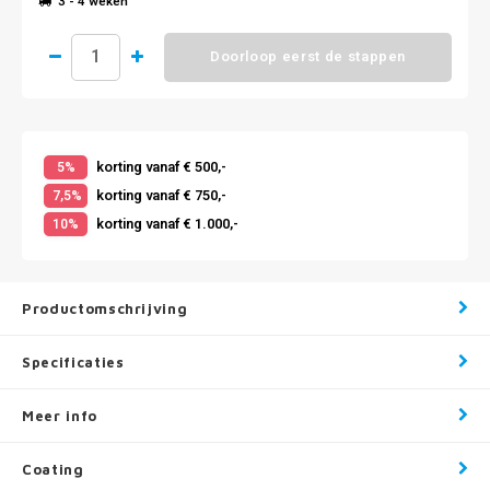
3 - 4 weken
Doorloop eerst de stappen
korting vanaf € 500,-
5%
korting vanaf € 750,-
7,5%
korting vanaf € 1.000,-
10%
Productomschrijving
Specificaties
Meer info
Coating