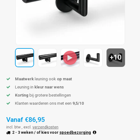
len trapleuning
hroeven
A
edijzeren trapleuning
aalboor & draadtap
metal trapleuning
 balustrade
nzen trapleuning
rderobestang
+10
ulaire leuningen
ntageservice
Maatwerk
leuning ook
op maat
Leuning in
kleur naar wens
Korting
bij grotere bestellingen
Klanten waarderen ons met een
9,5/10
Vanaf
€86,95
incl. btw , excl.
verzendkosten
2 - 3 weken
/ of kies voor
spoedbezorging