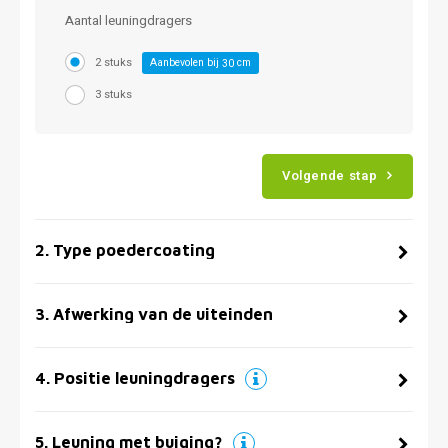
Aantal leuningdragers
2 stuks
Aanbevolen bij
cm
30
3 stuks
Volgende stap
2
.
Type poedercoating
3
.
Afwerking van de uiteinden
4
.
Positie leuningdragers
5
.
Leuning met buiging?