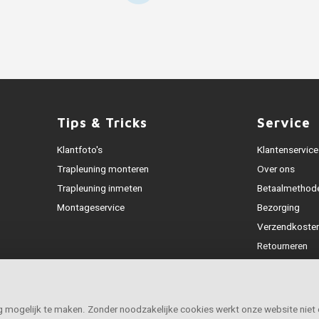
Tips & Tricks
Service
Klantfoto's
Klantenservice
Trapleuning monteren
Over ons
Trapleuning inmeten
Betaalmethod
Montageservice
Bezorging
Verzendkoste
Retourneren
Garantie
Klachtenafhan
Openingstijde
ig mogelijk te maken. Zonder noodzakelijke cookies werkt onze website niet