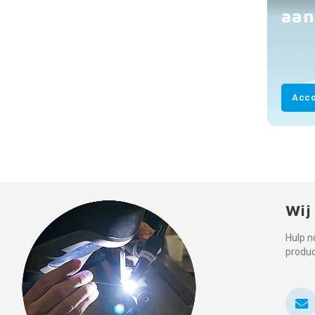
aan
Acco
Wij
Hulp n
produ