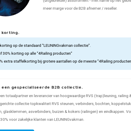
(uitgebreider) assortiment - met name op het gebied
meer marge voor de B2B afnemer / reseller.
 korting.
korting op de standaard "LEUNINGvakman collectie".
af 30%
korting op alle "4Railing producten"
5%
extra staffelkorting bij grotere aantallen op de meeste "4Railing producte
, een gespecialiseerde B2B collectie.
 een totaalpartner en leverancier van hoogwaardige RVS (trap)leuning, railing
gerichte collectie topkwaliteit RVS steunen, verbinders, bochten, koppelstuk
, glasklemmen, asverbinders, buizen & kokers (railingen) en eindkappen. Voo
n 30% voor zakelijke klanten van LEUNINGvakman.