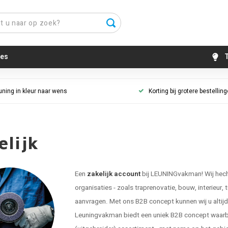
es
T
uning in kleur naar wens
Korting bij grotere bestellin
elijk
Een
zakelijk account
bij LEUNINGvakman! Wij hecht
organisaties - zoals traprenovatie, bouw, interieur, 
aanvragen. Met ons B2B concept kunnen wij u altijd g
Leuningvakman biedt een uniek B2B concept waarbij