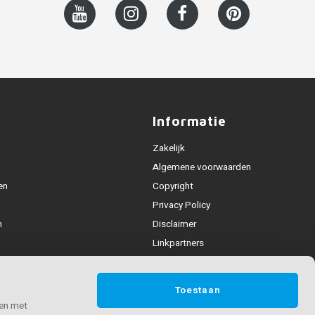
Informatie
Zakelijk
Algemene voorwaarden
en
Copyright
Privacy Policy
n
Disclaimer
Linkpartners
Leuning collecties
deling
Toestaan
n & contact
 en met