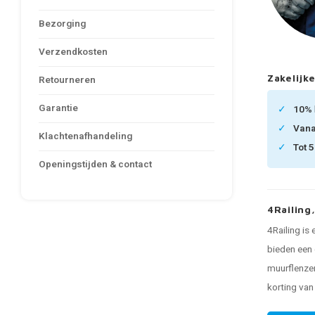
Bezorging
Verzendkosten
Zakelijke
Retourneren
Garantie
10%
Van
Klachtenafhandeling
Tot 
Openingstijden & contact
4Railing
4Railing is
bieden een 
muurflenzen
korting va