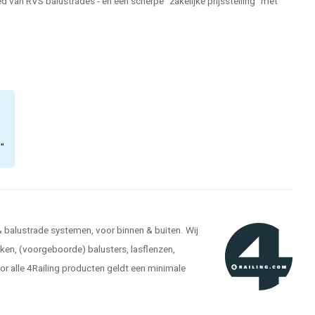
 van RVS balustrades - en een scherpe "zakelijke prijsstelling" met
n"
 & balustrade systemen, voor binnen & buiten. Wij
ken, (voorgeboorde) balusters, lasflenzen,
r alle 4Railing producten geldt een minimale