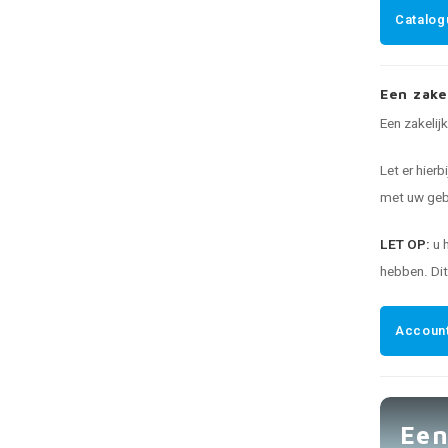
Catalog
Een zake
Een zakelij
Let er hierb
met uw gebr
LET OP:
u 
hebben. Di
Account
Een