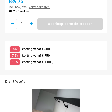
€89,75
incl. btw, excl.
verzendkosten
2 - 3 weken
Doorloop eerst de stappen
korting vanaf € 500,-
5%
korting vanaf € 750,-
7,5%
korting vanaf € 1.000,-
10%
Klantfoto's