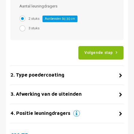
Aantal leuningdragers
2 stuks
Aanbevolen bij
cm
30
3 stuks
Volgende stap
2
.
Type poedercoating
3
.
Afwerking van de uiteinden
4
.
Positie leuningdragers