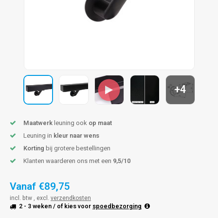
len trapleuning
hroeven
A
edijzeren trapleuning
aalboor & draadtap
metal trapleuning
 balustrade
nzen trapleuning
rderobestang
+4
ulaire leuningen
ntageservice
Maatwerk
leuning ook
op maat
Leuning in
kleur naar wens
Korting
bij grotere bestellingen
Klanten waarderen ons met een
9,5/10
Vanaf
€89,75
incl. btw , excl.
verzendkosten
2 - 3 weken
/ of kies voor
spoedbezorging