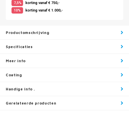
korting vanaf € 750,-
7,5%
korting vanaf € 1.000,-
10%
Productomschrijving
Specificaties
Meer info
Coating
Handige info .
Gerelateerde producten