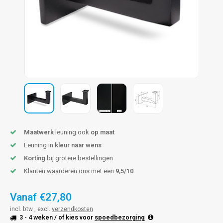
len trapleuning
hroeven
A
edijzeren trapleuning
aalboor & draadtap
metal trapleuning
 balustrade
nzen trapleuning
rderobestang
ulaire leuningen
ntageservice
Maatwerk
leuning ook
op maat
Leuning in
kleur naar wens
Korting
bij grotere bestellingen
Klanten waarderen ons met een
9,5/10
Vanaf
€27,80
incl. btw , excl.
verzendkosten
3 - 4 weken
/ of kies voor
spoedbezorging