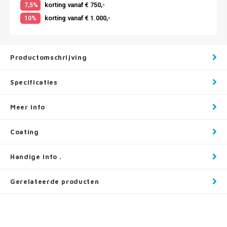
korting vanaf € 750,-
7,5%
korting vanaf € 1.000,-
10%
Productomschrijving
Specificaties
Meer info
Coating
Handige info .
Gerelateerde producten