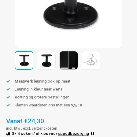
len trapleuning
hroeven
A
edijzeren trapleuning
aalboor & draadtap
metal trapleuning
 balustrade
nzen trapleuning
rderobestang
ulaire leuningen
ntageservice
Maatwerk
leuning ook
op maat
Leuning in
kleur naar wens
Korting
bij grotere bestellingen
Klanten waarderen ons met een
9,5/10
Vanaf
€24,30
incl. btw , excl.
verzendkosten
3 - 4 weken
/ of kies voor
spoedbezorging