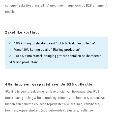
len trapleuning
hroeven
A
scherpe "zakelijke prijsstelling" met meer marge voor de B2B afnemer /
reseller.
edijzeren trapleuning
aalboor & draadtap
metal trapleuning
 balustrade
Zakelijke korting.
nzen trapleuning
rderobestang
10%
korting op de standaard "LEUNINGvakman collectie".
Vanaf 30%
korting op alle "4Railing producten"
ulaire leuningen
ntageservice
Tot 5%
extra staffelkorting bij grotere aantallen op de meeste
"4Railing producten"
4Railing, een gespecialiseerde B2B collectie.
4Railing is een totaalpartner en leverancier van hoogwaardige RVS
(trap)leuning, railing & balustrade systemen, voor binnen & buiten. Wij
bieden een gerichte collectie topkwaliteit RVS steunen, verbinders,
bochten, koppelstukken, (voorgeboorde) balusters, lasflenzen,