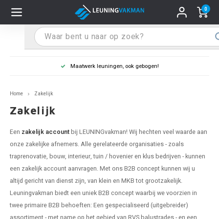
0
Hoofdmenu / Leuninghouders
Hoofdmenu / Tips & Tricks
Hoofdmenu / Trapleuning
Hoofdmenu / Extra
Leuninghouders
Tips & Tricks
Trapleuning
Extra
Leuning in kleur naar wens
 trapleuning
 leuninghouders
stiften (coating)
R
Z
A
G
W
T
S
S
G
B
R
Z
A
W
L
S
pleuning inmeten
Home
Zakelijk
rte trapleuning
rte leuninghouders
S schoonmaken
R
Z
A
G
W
T
S
S
G
B
R
Z
A
W
L
S
pleuning monteren
Zakelijk
raciet trapleuning
raciet leuninghouders
stekhoek (aan trapleuning)
R
Z
A
G
W
T
S
S
G
B
R
Z
A
A
L
A
ntageservice
Een
zakelijk account
bij LEUNINGvakman! Wij hechten veel waarde aan
onze zakelijke afnemers. Alle gerelateerde organisaties - zoals
jze trapleuning
te leuninghouders
S eindkappen
R
Z
A
A
W
T
A
S
A
A
R
A
A
traprenovatie, bouw, interieur, tuin / hovenier en klus bedrijven - kunnen
een zakelijk account aanvragen. Met ons B2B concept kunnen wij u
te trapleuning
ninghouders in andere RAL kleur
S bochten & koppelingen
R
Z
A
A
T
A
A
altijd gericht van dienst zijn, van klein en MKB tot grootzakelijk.
Leuningvakman biedt een uniek B2B concept waarbij we voorzien in
pleuning in andere RAL kleur
len leuninghouders
 flenzen
R
A
A
twee primaire B2B behoeften: Een gespecialiseerd (uitgebreider)
assortiment - met name op het gebied van RVS balustrades - en een