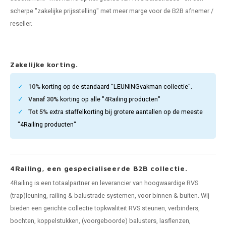
len trapleuning
hroeven
A
scherpe "zakelijke prijsstelling" met meer marge voor de B2B afnemer /
reseller.
edijzeren trapleuning
aalboor & draadtap
metal trapleuning
 balustrade
Zakelijke korting.
nzen trapleuning
rderobestang
10%
korting op de standaard "LEUNINGvakman collectie".
Vanaf 30%
korting op alle "4Railing producten"
ulaire leuningen
ntageservice
Tot 5%
extra staffelkorting bij grotere aantallen op de meeste
"4Railing producten"
4Railing, een gespecialiseerde B2B collectie.
4Railing is een totaalpartner en leverancier van hoogwaardige RVS
(trap)leuning, railing & balustrade systemen, voor binnen & buiten. Wij
bieden een gerichte collectie topkwaliteit RVS steunen, verbinders,
bochten, koppelstukken, (voorgeboorde) balusters, lasflenzen,