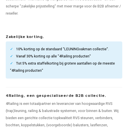
len trapleuning
hroeven
A
scherpe "zakelijke prijsstelling" met meer marge voor de B2B afnemer /
reseller.
edijzeren trapleuning
aalboor & draadtap
metal trapleuning
 balustrade
Zakelijke korting.
nzen trapleuning
rderobestang
10%
korting op de standaard "LEUNINGvakman collectie".
Vanaf 30%
korting op alle "4Railing producten"
ulaire leuningen
ntageservice
Tot 5%
extra staffelkorting bij grotere aantallen op de meeste
"4Railing producten"
4Railing, een gespecialiseerde B2B collectie.
4Railing is een totaalpartner en leverancier van hoogwaardige RVS
(trap)leuning, railing & balustrade systemen, voor binnen & buiten. Wij
bieden een gerichte collectie topkwaliteit RVS steunen, verbinders,
bochten, koppelstukken, (voorgeboorde) balusters, lasflenzen,