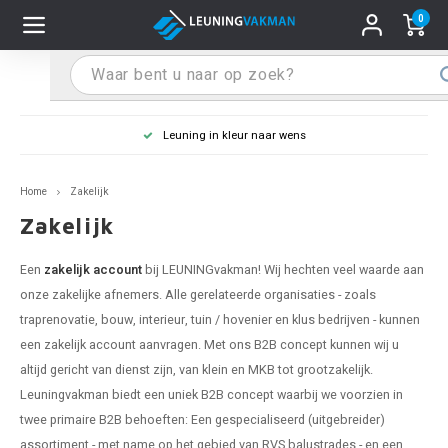
0
Hoofdmenu / Leuninghouders
Hoofdmenu / Tips & Tricks
Hoofdmenu / Trapleuning
Hoofdmenu / Extra
Leuninghouders
Tips & Tricks
Trapleuning
Extra
Leuning in kleur naar wens
 trapleuning
 leuninghouders
stiften (coating)
R
Z
A
G
W
T
S
S
G
B
R
Z
A
W
L
S
pleuning inmeten
Home
Zakelijk
rte trapleuning
rte leuninghouders
S schoonmaken
R
Z
A
G
W
T
S
S
G
B
R
Z
A
W
L
S
pleuning monteren
Zakelijk
raciet trapleuning
raciet leuninghouders
stekhoek (aan trapleuning)
R
Z
A
G
W
T
S
S
G
B
R
Z
A
A
L
A
ntageservice
Een
zakelijk account
bij LEUNINGvakman! Wij hechten veel waarde aan
onze zakelijke afnemers. Alle gerelateerde organisaties - zoals
jze trapleuning
te leuninghouders
S eindkappen
R
Z
A
A
W
T
A
S
A
A
R
A
A
traprenovatie, bouw, interieur, tuin / hovenier en klus bedrijven - kunnen
een zakelijk account aanvragen. Met ons B2B concept kunnen wij u
te trapleuning
ninghouders in andere RAL kleur
S bochten & koppelingen
R
Z
A
A
T
A
A
altijd gericht van dienst zijn, van klein en MKB tot grootzakelijk.
Leuningvakman biedt een uniek B2B concept waarbij we voorzien in
pleuning in andere RAL kleur
len leuninghouders
 flenzen
R
A
A
twee primaire B2B behoeften: Een gespecialiseerd (uitgebreider)
assortiment - met name op het gebied van RVS balustrades - en een