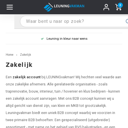
0
Hoofdmenu / Leuninghouders
Hoofdmenu / Tips & Tricks
Hoofdmenu / Trapleuning
Hoofdmenu / Extra
Leuninghouders
Tips & Tricks
Trapleuning
Extra
Leuning in kleur naar wens
 trapleuning
 leuninghouders
stiften (coating)
R
Z
A
G
W
T
S
S
G
B
R
Z
A
W
L
S
pleuning inmeten
Home
Zakelijk
rte trapleuning
rte leuninghouders
S schoonmaken
R
Z
A
G
W
T
S
S
G
B
R
Z
A
W
L
S
pleuning monteren
Zakelijk
raciet trapleuning
raciet leuninghouders
stekhoek (aan trapleuning)
R
Z
A
G
W
T
S
S
G
B
R
Z
A
A
L
A
ntageservice
Een
zakelijk account
bij LEUNINGvakman! Wij hechten veel waarde aan
onze zakelijke afnemers. Alle gerelateerde organisaties - zoals
jze trapleuning
te leuninghouders
S eindkappen
R
Z
A
A
W
T
A
S
A
A
R
A
A
traprenovatie, bouw, interieur, tuin / hovenier en klus bedrijven - kunnen
een zakelijk account aanvragen. Met ons B2B concept kunnen wij u
te trapleuning
ninghouders in andere RAL kleur
S bochten & koppelingen
R
Z
A
A
T
A
A
altijd gericht van dienst zijn, van klein en MKB tot grootzakelijk.
Leuningvakman biedt een uniek B2B concept waarbij we voorzien in
pleuning in andere RAL kleur
len leuninghouders
 flenzen
R
A
A
twee primaire B2B behoeften: Een gespecialiseerd (uitgebreider)
assortiment - met name op het gebied van RVS balustrades - en een