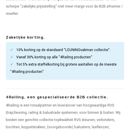
len trapleuning
hroeven
A
scherpe "zakelijke prijsstelling" met meer marge voor de B2B afnemer /
reseller.
edijzeren trapleuning
aalboor & draadtap
metal trapleuning
 balustrade
Zakelijke korting.
nzen trapleuning
rderobestang
10%
korting op de standaard "LEUNINGvakman collectie".
Vanaf 30%
korting op alle "4Railing producten"
ulaire leuningen
ntageservice
Tot 5%
extra staffelkorting bij grotere aantallen op de meeste
"4Railing producten"
4Railing, een gespecialiseerde B2B collectie.
4Railing is een totaalpartner en leverancier van hoogwaardige RVS
(trap)leuning, railing & balustrade systemen, voor binnen & buiten. Wij
bieden een gerichte collectie topkwaliteit RVS steunen, verbinders,
bochten, koppelstukken, (voorgeboorde) balusters, lasflenzen,