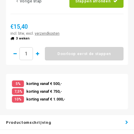
Vorige stap
Stappen afronden
€15,40
incl. btw, excl.
verzendkosten
3 weken
Doorloop eerst de stappen
korting vanaf € 500,-
5%
korting vanaf € 750,-
7,5%
korting vanaf € 1.000,-
10%
Productomschrijving