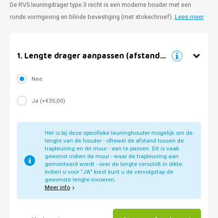
De RVS leuningdrager type 3 recht is een moderne houder met een
ronde vormgeving en blinde bevestiging (met stokschroef).
Lees meer
1
.
Lengte drager aanpassen (afstand muur)
Nee
Ja (+€35,00)
Het is bij deze specifieke leuninghouder mogelijk om de
lengte van de houder - oftewel de afstand tussen de
trapleuning en de muur - aan te passen. Dit is vaak
gewenst indien de muur - waar de trapleuning aan
gemonteerd wordt - over de lengte verschilt in dikte.
Indien u voor "JA" kiest kunt u de vervolgstap de
gewenste lengte invoeren.
Meer info