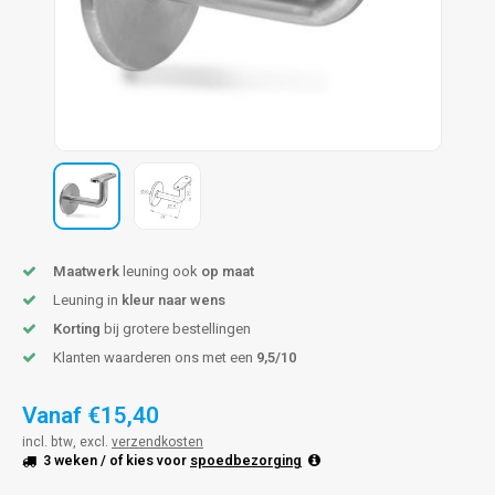
len trapleuning
hroeven
A
edijzeren trapleuning
aalboor & draadtap
metal trapleuning
 balustrade
nzen trapleuning
rderobestang
ulaire leuningen
ntageservice
Maatwerk
leuning ook
op maat
Leuning in
kleur naar wens
Korting
bij grotere bestellingen
Klanten waarderen ons met een
9,5/10
Vanaf
€15,40
incl. btw, excl.
verzendkosten
3 weken
/ of kies voor
spoedbezorging