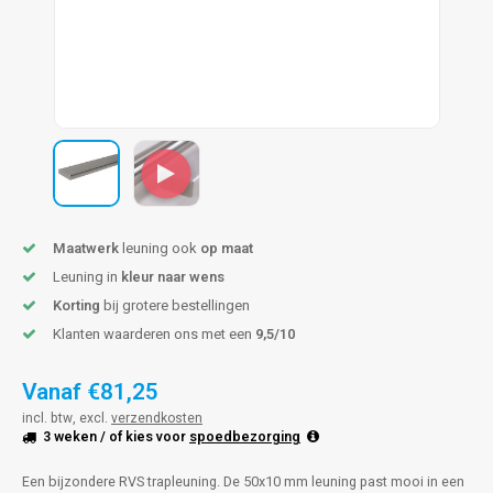
len trapleuning
hroeven
A
edijzeren trapleuning
aalboor & draadtap
metal trapleuning
 balustrade
nzen trapleuning
rderobestang
ulaire leuningen
ntageservice
Maatwerk
leuning ook
op maat
Leuning in
kleur naar wens
Korting
bij grotere bestellingen
Klanten waarderen ons met een
9,5/10
Vanaf
€81,25
incl. btw, excl.
verzendkosten
3 weken
/ of kies voor
spoedbezorging
Een bijzondere RVS trapleuning. De 50x10 mm leuning past mooi in een