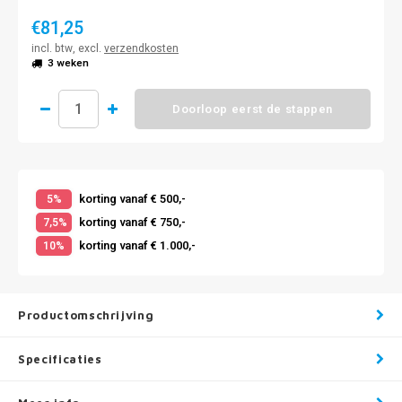
€81,25
incl. btw, excl.
verzendkosten
3 weken
Doorloop eerst de stappen
korting vanaf € 500,-
5%
korting vanaf € 750,-
7,5%
korting vanaf € 1.000,-
10%
Productomschrijving
Specificaties