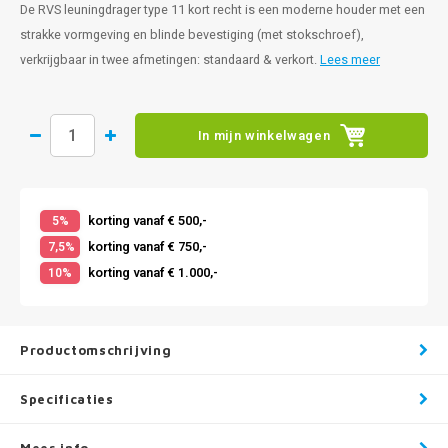
De RVS leuningdrager type 11 kort recht is een moderne houder met een
strakke vormgeving en blinde bevestiging (met stokschroef),
verkrijgbaar in twee afmetingen: standaard & verkort.
Lees meer
In mijn winkelwagen
korting vanaf € 500,-
5%
korting vanaf € 750,-
7,5%
korting vanaf € 1.000,-
10%
Productomschrijving
Specificaties