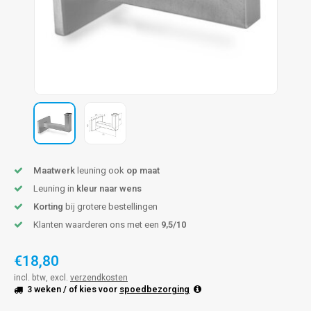
len trapleuning
hroeven
A
edijzeren trapleuning
aalboor & draadtap
metal trapleuning
 balustrade
nzen trapleuning
rderobestang
ulaire leuningen
ntageservice
Maatwerk
leuning ook
op maat
Leuning in
kleur naar wens
Korting
bij grotere bestellingen
Klanten waarderen ons met een
9,5/10
€18,80
incl. btw, excl.
verzendkosten
3 weken
/ of kies voor
spoedbezorging