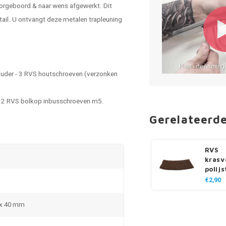
orgeboord & naar wens afgewerkt. Dit
tail. U ontvangt deze metalen trapleuning
houder - 3 RVS houtschroeven (verzonken
r - 2 RVS bolkop inbusschroeven m5.
Gerelateerd
RVS
krasv
polij
€2,90
 x 40 mm