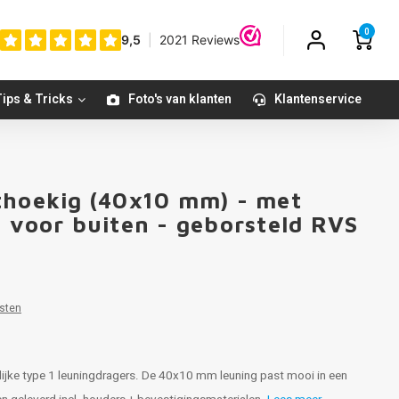
0
ips & Tricks
Foto's van klanten
Klantenservice
thoekig (40x10 mm) - met
- voor buiten - geborsteld RVS
sten
lijke type 1 leuningdragers. De 40x10 mm leuning past mooi in een