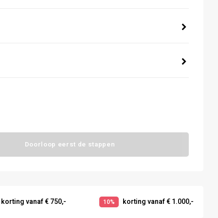
Doorloop eerst de stappen
korting vanaf € 750,-
korting vanaf € 1.000,-
10%