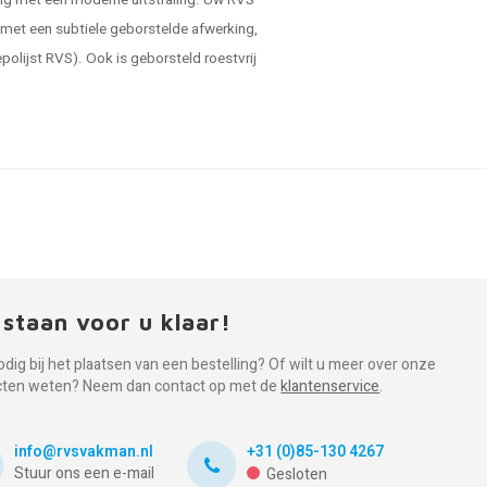
ning met een moderne uitstraling. Uw RVS
 met een subtiele geborstelde afwerking,
polijst RVS). Ook is geborsteld roestvrij
 staan voor u klaar!
odig bij het plaatsen van een bestelling? Of wilt u meer over onze
cten weten? Neem dan contact op met de
klantenservice
.
info@rvsvakman.nl
+31 (0)85-130 4267
Stuur ons een e-mail
Gesloten