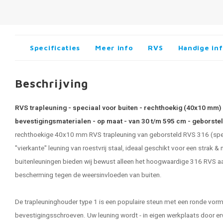
Specificaties
Meer info
RVS
Handige in
Beschrijving
RVS trapleuning - speciaal voor buiten - rechthoekig (40x10 mm) 
bevestigingsmaterialen - op maat - van 30 t/m 595 cm - geborste
rechthoekige 40x10 mm
RVS trapleuning
van geborsteld RVS 316 (speci
"vierkante" leuning van roestvrij staal, ideaal geschikt voor een strak
buitenleuningen bieden wij bewust alleen het hoogwaardige 316 RVS aa
bescherming tegen de weersinvloeden van buiten.
De trapleuninghouder type 1 is een populaire steun met een ronde vorm
bevestigingsschroeven. Uw leuning wordt - in eigen werkplaats door e