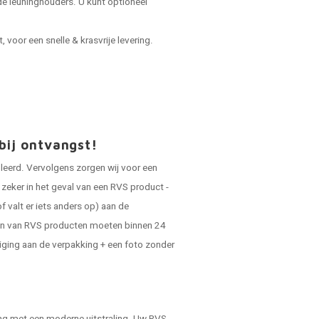
e leuninghouders. U kunt optioneel
voor een snelle & krasvrije levering.
bij ontvangst!
oleerd. Vervolgens zorgen wij voor een
zeker in het geval van een RVS product -
f valt er iets anders op) aan de
gen van RVS producten moeten binnen 24
diging aan de verpakking + een foto zonder