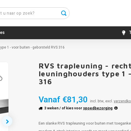
es
T
ype 1 - voor buiten - geborsteld RVS 316
RVS trapleuning - rech
leuninghouders type 1 
316
Vanaf
€81,30
incl. btw, excl.
verzendko
3 weken
/ of kies voor
spoedbezorging
Een slanke RVS trapleuning voor buiten met toeganke