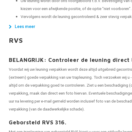
Uw leuning wordt door ons voorgeboord t.b.v. bevestiging van d
kiezen voor een afwijkende positie, of de optie "niet voorboren".
Vervolgens wordt de leuning gecontroleerd & zeer stevig verpakt, 
Lees meer
RVS
BELANGRIJK: Controleer de leuning direct 
Voordat wij uw leuning verpakken wordt deze altijd uitgebreid gecontr
(extreem) goede verpakking van uw trapleuning. Toch verzoeken wij u - 
altijd om de verpakking goed te controleren. Ziet u een beschadiging (o
verpakking, maak dan direct een foto hiervan. Eventuele beschadigin
uur na levering per e-mail gemeld worden inclusief foto van de bescha
verpakking (van de daadwerkelijke schade).
Geborsteld RVS 316.