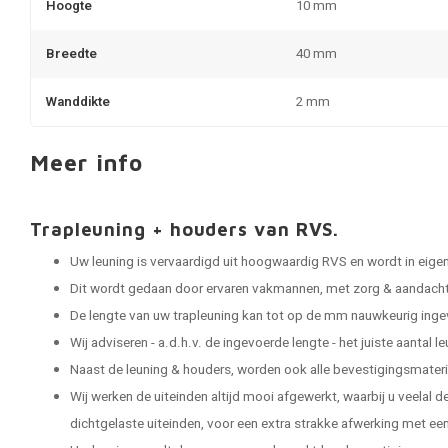
Hoogte
10 mm
Breedte
40 mm
Wanddikte
2 mm
Meer info
Trapleuning + houders van RVS.
Uw leuning is vervaardigd uit hoogwaardig RVS en wordt in eige
Dit wordt gedaan door ervaren vakmannen, met zorg & aandacht 
De lengte van uw trapleuning kan tot op de mm nauwkeurig ing
Wij adviseren - a.d.h.v. de ingevoerde lengte - het juiste aantal 
Naast de leuning & houders, worden ook alle bevestigingsmater
Wij werken de uiteinden altijd mooi afgewerkt, waarbij u veelal 
dichtgelaste uiteinden, voor een extra strakke afwerking met een 