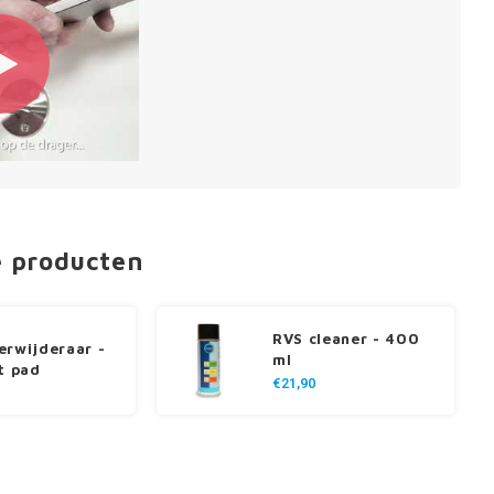
e producten
RVS cleaner - 400
erwijderaar -
ml
st pad
€21,90