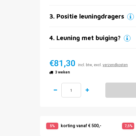
3
.
Positie leuningdragers
4
.
Leuning met buiging?
€81,30
incl. btw, excl.
verzendkosten
3 weken
korting vanaf € 500,-
5%
7,5%