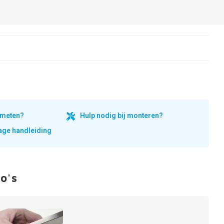
inmeten?
Hulp nodig bij monteren?
ge handleiding
o's