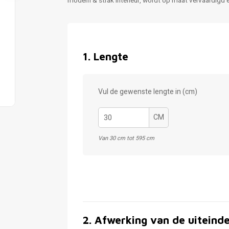
modern & strak interieur, wordt op maat vervaardigd 
1
.
Lengte
Vul de gewenste lengte in (cm)
CM
Van 30 cm tot 595 cm
2
.
Afwerking van de uiteind