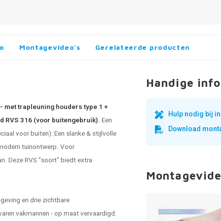
fo
Montagevideo's
Gerelateerde producten
Handige info
- met trapleuning houders type 1 +
Hulp nodig bij 
ld RVS 316 (voor buitengebruik).
Een
Download monta
aal voor buiten): Een slanke & stijlvolle
 & modern tuinontwerp. Voor
n. Deze RVS "soort" biedt extra
Montagevide
geving en drie zichtbare
rvaren vakmannen - op maat vervaardigd.