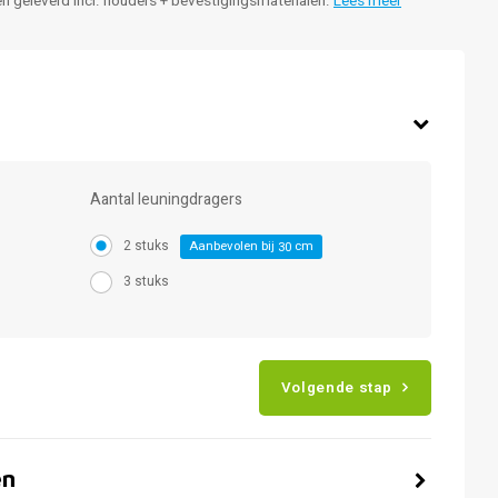
en geleverd incl. houders + bevestigingsmaterialen.
Lees meer
Aantal leuningdragers
2 stuks
Aanbevolen bij
cm
30
3 stuks
Volgende stap
en