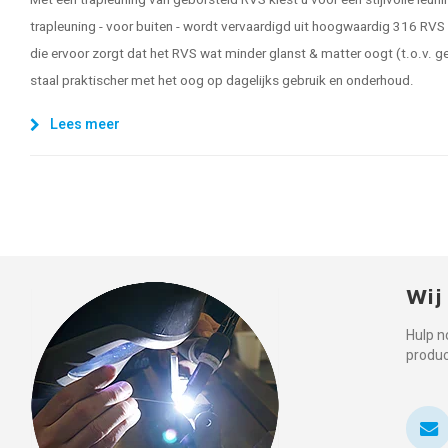
Met een trapleuning van geborsteld RVS kiest u voor een stijlvolle leu
trapleuning - voor buiten - wordt vervaardigd uit hoogwaardig 316 RVS
die ervoor zorgt dat het RVS wat minder glanst & matter oogt (t.o.v. ge
staal praktischer met het oog op dagelijks gebruik en onderhoud.
Lees meer
Wij
Hulp n
produ