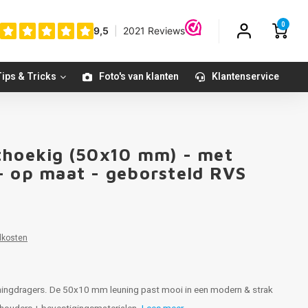
0
ips & Tricks
Foto's van klanten
Klantenservice
thoekig (50x10 mm) - met
- op maat - geborsteld RVS
dkosten
uningdragers. De 50x10 mm leuning past mooi in een modern & strak