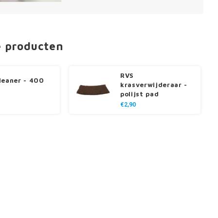
e producten
RVS
leaner - 400
krasverwijderaar -
polijst pad
€2,90