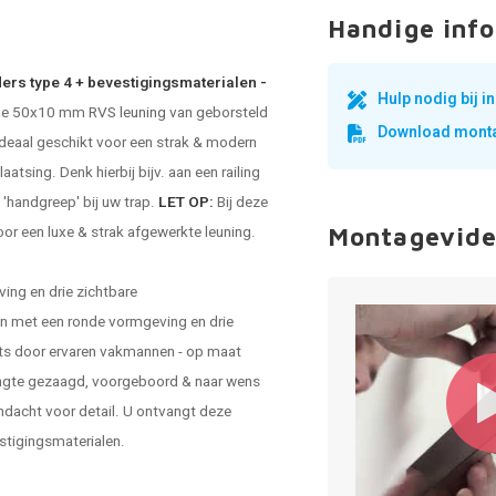
Handige info
ers type 4 + bevestigingsmaterialen -
Hulp nodig bij 
ige 50x10 mm
RVS leuning
van geborsteld
Download monta
 ideaal geschikt voor een strak & modern
aatsing. Denk hierbij bijv. aan een railing
 'handgreep' bij uw trap.
LET OP:
Bij deze
or een luxe & strak afgewerkte leuning.
Montagevide
ing en drie zichtbare
un met een ronde vormgeving en drie
ats door ervaren vakmannen - op maat
ngte gezaagd, voorgeboord & naar wens
andacht voor detail. U ontvangt deze
estigingsmaterialen.