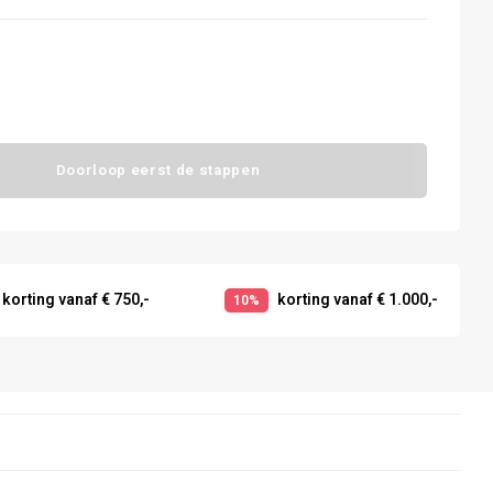
Doorloop eerst de stappen
korting vanaf € 750,-
korting vanaf € 1.000,-
10%