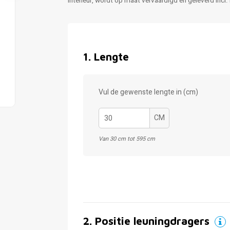
interieur, wordt op maat vervaardigd en geleverd incl
1
.
Lengte
Vul de gewenste lengte in (cm)
CM
Van 30 cm tot 595 cm
2
.
Positie leuningdragers