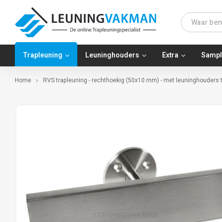
Trapleuning
Leuninghouders
Extra
Sampl
Home
RVS trapleuning - rechthoekig (50x10 mm) - met leuninghouders t