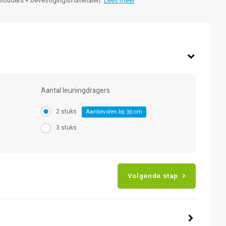
. houders + bevestigingsmaterialen.
Lees meer
Aantal leuningdragers
2 stuks
Aanbevolen bij
cm
30
3 stuks
Volgende stap