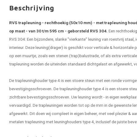
Beschrijving
RVS trapleuning - rechthoekig (50x10 mm) - met trapleuning houd
op maat - van 30 t/m 595 cm - geborsteld RVS 304.
Een rechthoek
RVS 304: Een bijzondere, slanke "vierkante" leuning van roestvrij staal,
interieur. Deze leuning(drager) is geschikt voor verticale & horizontale pl
op een muurtje, zoals een stenen (trap)balustrade, of als extra verticale
trapleuning worden de uiteinden standaard dichtgelast en afgewerkt, vo
De trapleuninghouder type 4 is een stoere steun met een ronde vormgev
bevestigingsschroeven. De trapleuninghouder type 4 is een stoere ste
zichtbare bevestigingsschroeven. Uw leuning wordt - in eigen werkpla
vervaardigd. De
trapleuningen
worden tot op de mm in de gewenste le
afgewerkt. Dit doen wij compleet in eigen beheer, met veel plezier & a
metalen trapleuning met leuninghouders type 4, inclusief de juiste bev