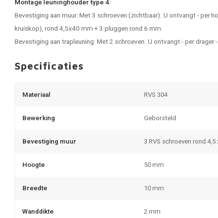
Montage leuninghouder type 4:
Bevestiging aan muur: Met 3 schroeven (zichtbaar). U ontvangt - per 
kruiskop), rond 4,5x40 mm + 3 pluggen rond 6 mm.
Bevestiging aan trapleuning: Met 2 schroeven. U ontvangt - per drage
Specificaties
Materiaal
RVS 304
Bewerking
Geborsteld
Bevestiging muur
3 RVS schroeven rond 4,5
Hoogte
50 mm
Breedte
10 mm
Wanddikte
2 mm