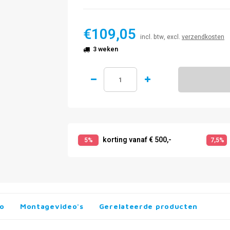
€109,05
incl. btw, excl.
verzendkosten
3 weken
korting vanaf € 500,-
5%
7,5%
fo
Montagevideo's
Gerelateerde producten