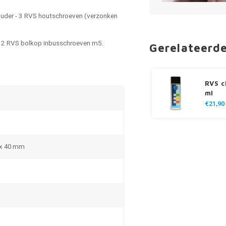
houder - 3 RVS houtschroeven (verzonken
r - 2 RVS bolkop inbusschroeven m5.
Gerelateerd
RVS c
ml
€21,90
 x 40 mm