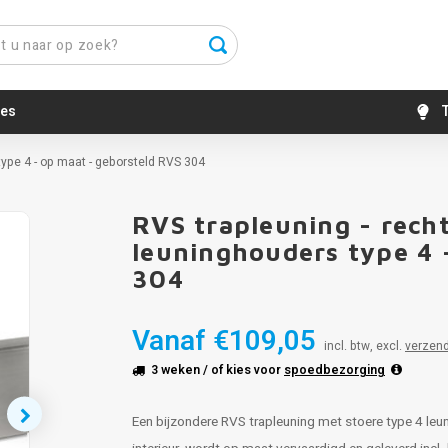
es
T
ype 4 - op maat - geborsteld RVS 304
RVS trapleuning - rech
leuninghouders type 4 
304
Vanaf
€109,05
incl. btw, excl.
verzen
3 weken
/ of kies voor
spoedbezorging
Een bijzondere RVS trapleuning met stoere type 4 le