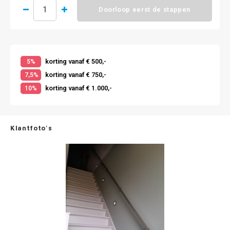
Doorloop eerst de stappen
korting vanaf € 500,-
5%
korting vanaf € 750,-
7,5%
korting vanaf € 1.000,-
10%
Klantfoto's