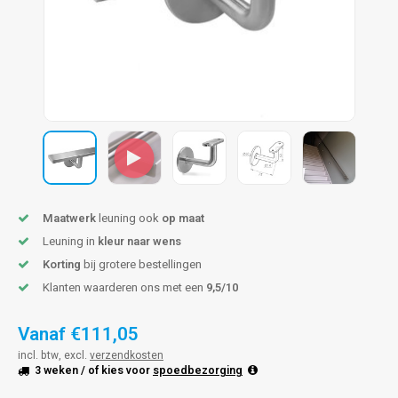
len trapleuning
hroeven
A
edijzeren trapleuning
aalboor & draadtap
metal trapleuning
 balustrade
nzen trapleuning
rderobestang
ulaire leuningen
ntageservice
Maatwerk
leuning ook
op maat
Leuning in
kleur naar wens
Korting
bij grotere bestellingen
Klanten waarderen ons met een
9,5/10
Vanaf
€111,05
incl. btw, excl.
verzendkosten
3 weken
/ of kies voor
spoedbezorging