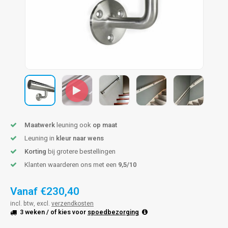
len trapleuning
hroeven
A
edijzeren trapleuning
aalboor & draadtap
metal trapleuning
 balustrade
nzen trapleuning
rderobestang
ulaire leuningen
ntageservice
Maatwerk
leuning ook
op maat
Leuning in
kleur naar wens
Korting
bij grotere bestellingen
Klanten waarderen ons met een
9,5/10
Vanaf
€230,40
incl. btw, excl.
verzendkosten
3 weken
/ of kies voor
spoedbezorging