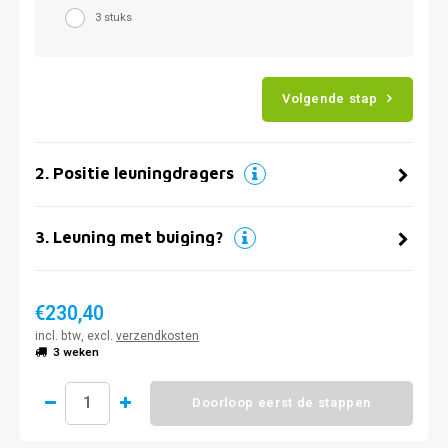
3 stuks
Volgende stap
2
.
Positie leuningdragers
3
.
Leuning met buiging?
€230,40
incl. btw, excl.
verzendkosten
3 weken
Doorloop eerst de stappen