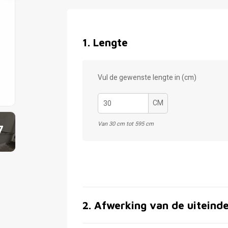
1
.
Lengte
Vul de gewenste lengte in (cm)
CM
Van 30 cm tot 595 cm
7
2
.
Afwerking van de uiteind