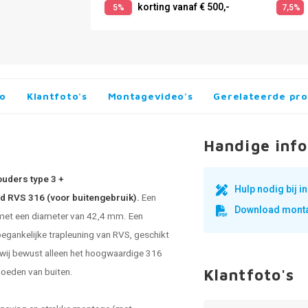
korting vanaf € 500,-
5%
7,5%
fo
Klantfoto's
Montagevideo's
Gerelateerde pr
Handige info
ouders type 3 +
Hulp nodig bij 
ld RVS 316 (voor buitengebruik).
Een
Download monta
 met een diameter van 42,4 mm. Een
oegankelijke trapleuning van RVS, geschikt
n wij bewust alleen het hoogwaardige 316
loeden van buiten.
Klantfoto's