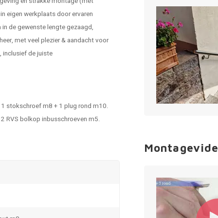
mgeving en strakke montage (met
in eigen werkplaats door ervaren
 in de gewenste lengte gezaagd,
eer, met veel plezier & aandacht voor
inclusief de juiste
 - 1 stokschroef m8 + 1 plug rond m10.
r - 2 RVS bolkop inbusschroeven m5.
Montagevide