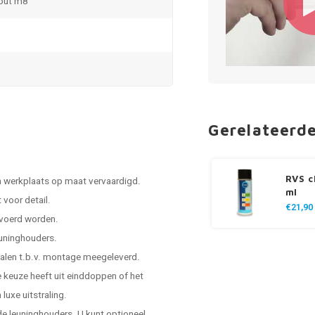
out m8
Gerelateerd
RVS c
n werkplaats op maat vervaardigd.
ml
voor detail.
€21,90
evoerd worden.
leuninghouders.
ialen t.b.v. montage meegeleverd.
de keuze heeft uit einddoppen of het
luxe uitstraling.
e leuninghouders. U kunt optioneel