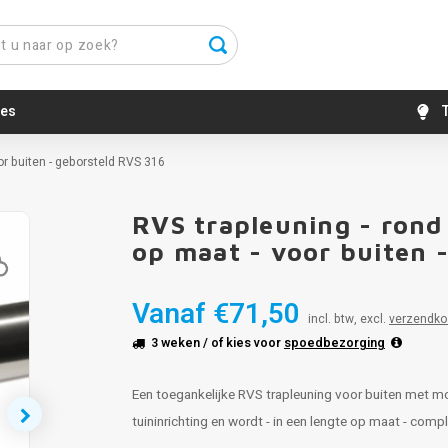
es
T
or buiten - geborsteld RVS 316
RVS trapleuning - rond
Populair
op maat - voor buiten 
Vanaf
€71,50
incl. btw, excl.
verzendko
3 weken
/ of kies voor
spoedbezorging
Een toegankelijke RVS trapleuning voor buiten met mod
tuininrichting en wordt - in een lengte op maat - comp