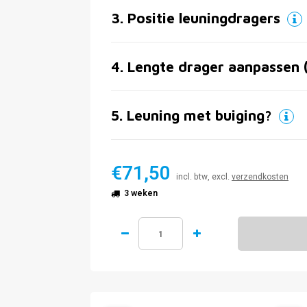
3
.
Positie leuningdragers
4
.
Lengte drager aanpassen 
5
.
Leuning met buiging?
€71,50
incl. btw, excl.
verzendkosten
3 weken