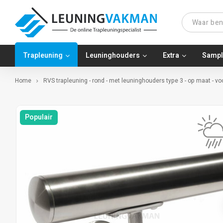
Trapleuning
Leuninghouders
Extra
Sampl
Home
RVS trapleuning - rond - met leuninghouders type 3 - op maat - vo
Populair