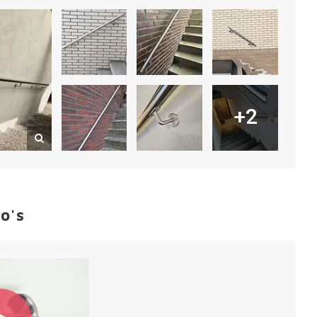
+2
o's