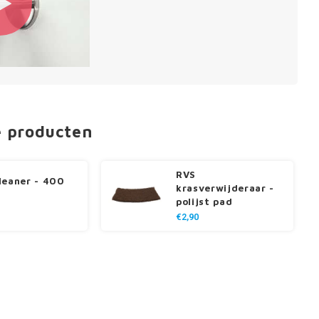
e producten
RVS
leaner - 400
krasverwijderaar -
polijst pad
€2,90