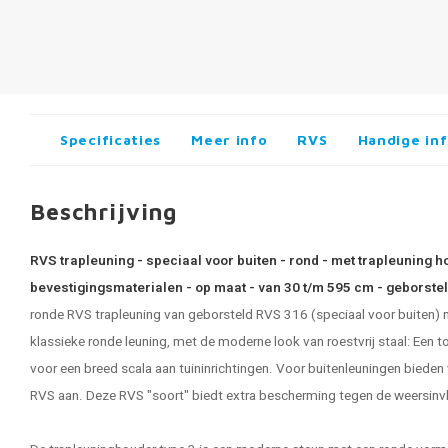
Specificaties
Meer info
RVS
Handige in
Beschrijving
RVS trapleuning - speciaal voor buiten - rond - met trapleuning h
bevestigingsmaterialen - op maat - van 30 t/m 595 cm - geborste
ronde RVS trapleuning van geborsteld RVS 316 (speciaal voor buiten)
klassieke ronde leuning, met de moderne look van roestvrij staal: Een t
voor een breed scala aan tuininrichtingen. Voor buitenleuningen biede
RVS aan. Deze RVS "soort" biedt extra bescherming tegen de weersinv