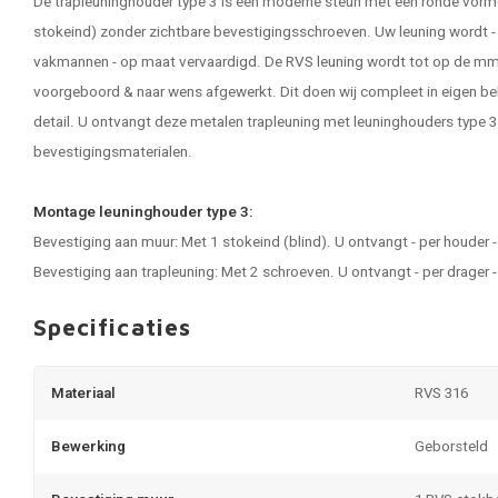
De trapleuninghouder type 3 is een moderne steun met een ronde vor
stokeind) zonder zichtbare bevestigingsschroeven. Uw leuning wordt - 
vakmannen - op maat vervaardigd. De
RVS leuning
wordt tot op de mm
voorgeboord & naar wens afgewerkt. Dit doen wij compleet in eigen beh
detail. U ontvangt deze metalen trapleuning met leuninghouders type 3, 
bevestigingsmaterialen.
Montage leuninghouder type 3:
Bevestiging aan muur: Met 1 stokeind (blind). U ontvangt - per houder
Bevestiging aan trapleuning: Met 2 schroeven. U ontvangt - per drage
Specificaties
Materiaal
RVS 316
Bewerking
Geborsteld