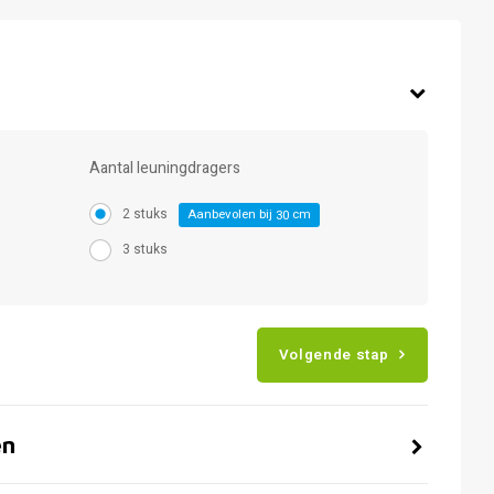
Aantal leuningdragers
2 stuks
Aanbevolen bij
cm
30
3 stuks
Volgende stap
en