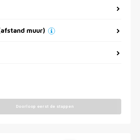
(afstand muur)
Doorloop eerst de stappen