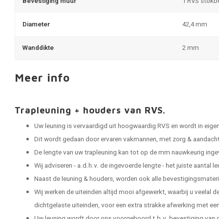
Bevestiging muur
1 RVS stokb
Diameter
42,4 mm
Wanddikte
2 mm
Meer info
Trapleuning + houders van RVS.
Uw leuning is vervaardigd uit hoogwaardig RVS en wordt in eige
Dit wordt gedaan door ervaren vakmannen, met zorg & aandacht 
De lengte van uw trapleuning kan tot op de mm nauwkeurig ing
Wij adviseren - a.d.h.v. de ingevoerde lengte - het juiste aantal 
Naast de leuning & houders, worden ook alle bevestigingsmater
Wij werken de uiteinden altijd mooi afgewerkt, waarbij u veelal 
dichtgelaste uiteinden, voor een extra strakke afwerking met een 
Uw leuning wordt door ons voorgeboord t.b.v. bevestiging van d