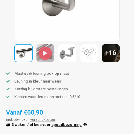
len trapleuning
hroeven
A
edijzeren trapleuning
aalboor & draadtap
metal trapleuning
 balustrade
nzen trapleuning
rderobestang
+16
ulaire leuningen
ntageservice
Maatwerk
leuning ook
op maat
Leuning in
kleur naar wens
Korting
bij grotere bestellingen
Klanten waarderen ons met een
9,5/10
Vanaf
€60,90
incl. btw, excl.
verzendkosten
3 weken
/ of kies voor
spoedbezorging