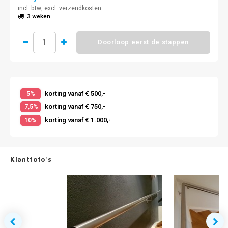
incl. btw, excl.
verzendkosten
3 weken
Doorloop eerst de stappen
korting vanaf € 500,-
5%
korting vanaf € 750,-
7,5%
korting vanaf € 1.000,-
10%
Klantfoto's