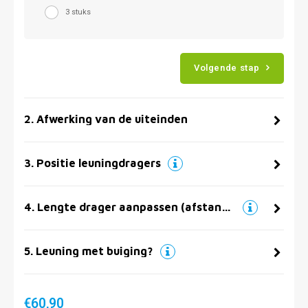
3 stuks
Volgende stap
2
.
Afwerking van de uiteinden
3
.
Positie leuningdragers
4
.
Lengte drager aanpassen (afstand muur)
5
.
Leuning met buiging?
€60,90