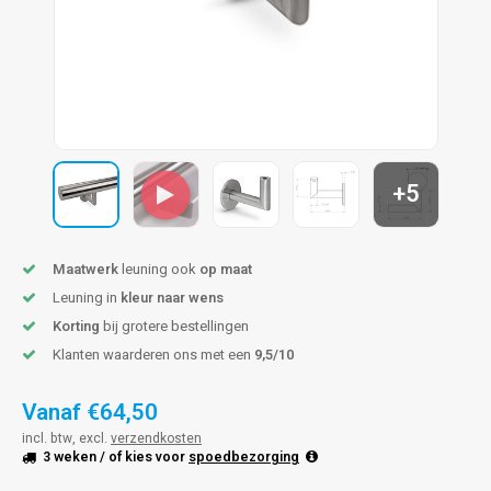
len trapleuning
hroeven
A
edijzeren trapleuning
aalboor & draadtap
metal trapleuning
 balustrade
nzen trapleuning
rderobestang
+5
ulaire leuningen
ntageservice
Maatwerk
leuning ook
op maat
Leuning in
kleur naar wens
Korting
bij grotere bestellingen
Klanten waarderen ons met een
9,5/10
Vanaf
€64,50
incl. btw, excl.
verzendkosten
3 weken
/ of kies voor
spoedbezorging