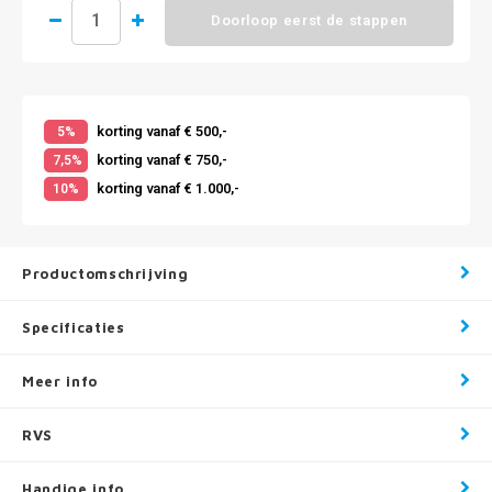
Doorloop eerst de stappen
korting vanaf € 500,-
5%
korting vanaf € 750,-
7,5%
korting vanaf € 1.000,-
10%
Productomschrijving
Specificaties
Meer info
RVS
Handige info .