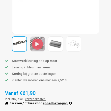
len trapleuning
hroeven
A
edijzeren trapleuning
aalboor & draadtap
metal trapleuning
 balustrade
nzen trapleuning
rderobestang
ulaire leuningen
ntageservice
Maatwerk
leuning ook
op maat
Leuning in
kleur naar wens
Korting
bij grotere bestellingen
Klanten waarderen ons met een
9,5/10
Vanaf
€61,90
incl. btw, excl.
verzendkosten
3 weken
/ of kies voor
spoedbezorging