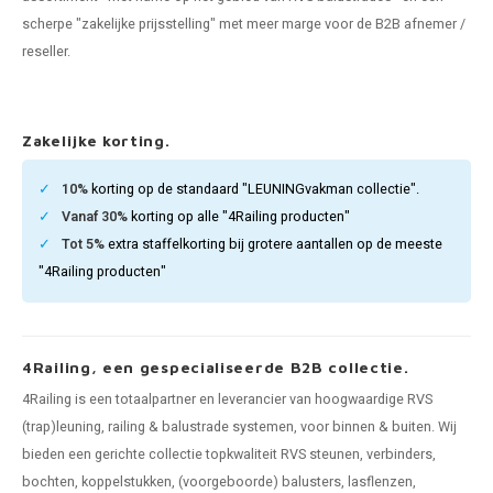
len trapleuning
hroeven
A
scherpe "zakelijke prijsstelling" met meer marge voor de B2B afnemer /
reseller.
edijzeren trapleuning
aalboor & draadtap
metal trapleuning
 balustrade
Zakelijke korting.
nzen trapleuning
rderobestang
10%
korting op de standaard "LEUNINGvakman collectie".
Vanaf 30%
korting op alle "4Railing producten"
ulaire leuningen
ntageservice
Tot 5%
extra staffelkorting bij grotere aantallen op de meeste
"4Railing producten"
4Railing, een gespecialiseerde B2B collectie.
4Railing is een totaalpartner en leverancier van hoogwaardige RVS
(trap)leuning, railing & balustrade systemen, voor binnen & buiten. Wij
bieden een gerichte collectie topkwaliteit RVS steunen, verbinders,
bochten, koppelstukken, (voorgeboorde) balusters, lasflenzen,