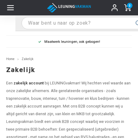
0
Hoofdmenu / Leuninghouders
Hoofdmenu / Tips & Tricks
Hoofdmenu / Trapleuning
Hoofdmenu / Extra
Leuninghouders
Tips & Tricks
Trapleuning
Extra
rk leuningen, ook gebogen!
Leuning in
 trapleuning
 leuninghouders
stiften (coating)
R
Z
A
G
W
T
S
S
G
B
R
Z
A
W
L
S
pleuning inmeten
Home
Zakelijk
rte trapleuning
rte leuninghouders
S schoonmaken
R
Z
A
G
W
T
S
S
G
B
R
Z
A
W
L
S
pleuning monteren
Zakelijk
raciet trapleuning
raciet leuninghouders
stekhoek (aan trapleuning)
R
Z
A
G
W
T
S
S
G
B
R
Z
A
A
L
A
ntageservice
Een
zakelijk account
bij LEUNINGvakman! Wij hechten veel waarde aan
onze zakelijke afnemers. Alle gerelateerde organisaties - zoals
jze trapleuning
te leuninghouders
S eindkappen
R
Z
A
A
W
T
A
S
A
A
R
A
A
traprenovatie, bouw, interieur, tuin / hovenier en klus bedrijven - kunnen
een zakelijk account aanvragen. Met ons B2B concept kunnen wij u
te trapleuning
ninghouders in andere RAL kleur
S bochten & koppelingen
R
Z
A
A
T
A
A
altijd gericht van dienst zijn, van klein en MKB tot grootzakelijk.
Leuningvakman biedt een uniek B2B concept waarbij we voorzien in
pleuning in andere RAL kleur
len leuninghouders
 flenzen
R
A
A
twee primaire B2B behoeften: Een gespecialiseerd (uitgebreider)
assortiment - met name op het gebied van RVS balustrades - en een