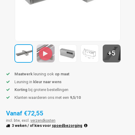
len trapleuning
hroeven
A
edijzeren trapleuning
aalboor & draadtap
metal trapleuning
 balustrade
nzen trapleuning
rderobestang
+5
ulaire leuningen
ntageservice
Maatwerk
leuning ook
op maat
Leuning in
kleur naar wens
Korting
bij grotere bestellingen
Klanten waarderen ons met een
9,5/10
Vanaf
€72,55
incl. btw, excl.
verzendkosten
3 weken
/ of kies voor
spoedbezorging