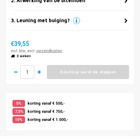
2
.
Afwerking van de uiteinden
3
.
Leuning met buiging?
€39,55
incl. btw, excl.
verzendkosten
3 weken
Doorloop eerst de stappen
korting vanaf € 500,-
5%
korting vanaf € 750,-
7,5%
korting vanaf € 1.000,-
10%