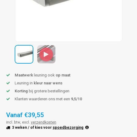
len trapleuning
hroeven
A
edijzeren trapleuning
aalboor & draadtap
metal trapleuning
 balustrade
nzen trapleuning
rderobestang
ulaire leuningen
ntageservice
Maatwerk
leuning ook
op maat
Leuning in
kleur naar wens
Korting
bij grotere bestellingen
Klanten waarderen ons met een
9,5/10
Vanaf
€39,55
incl. btw, excl.
verzendkosten
3 weken
/ of kies voor
spoedbezorging