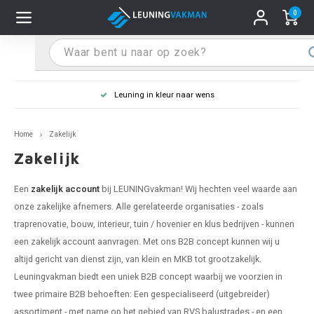
0
Hoofdmenu / Leuninghouders
Hoofdmenu / Tips & Tricks
Hoofdmenu / Trapleuning
Hoofdmenu / Extra
Leuninghouders
Tips & Tricks
Trapleuning
Extra
Leuning in kleur naar wens
 trapleuning
 leuninghouders
stiften (coating)
R
Z
A
G
W
T
S
S
G
B
R
Z
A
W
L
S
pleuning inmeten
Home
Zakelijk
rte trapleuning
rte leuninghouders
S schoonmaken
R
Z
A
G
W
T
S
S
G
B
R
Z
A
W
L
S
pleuning monteren
Zakelijk
raciet trapleuning
raciet leuninghouders
stekhoek (aan trapleuning)
R
Z
A
G
W
T
S
S
G
B
R
Z
A
A
L
A
ntageservice
Een
zakelijk account
bij LEUNINGvakman! Wij hechten veel waarde aan
onze zakelijke afnemers. Alle gerelateerde organisaties - zoals
jze trapleuning
te leuninghouders
S eindkappen
R
Z
A
A
W
T
A
S
A
A
R
A
A
traprenovatie, bouw, interieur, tuin / hovenier en klus bedrijven - kunnen
een zakelijk account aanvragen. Met ons B2B concept kunnen wij u
te trapleuning
ninghouders in andere RAL kleur
S bochten & koppelingen
R
Z
A
A
T
A
A
altijd gericht van dienst zijn, van klein en MKB tot grootzakelijk.
Leuningvakman biedt een uniek B2B concept waarbij we voorzien in
pleuning in andere RAL kleur
len leuninghouders
 flenzen
R
A
A
twee primaire B2B behoeften: Een gespecialiseerd (uitgebreider)
assortiment - met name op het gebied van RVS balustrades - en een