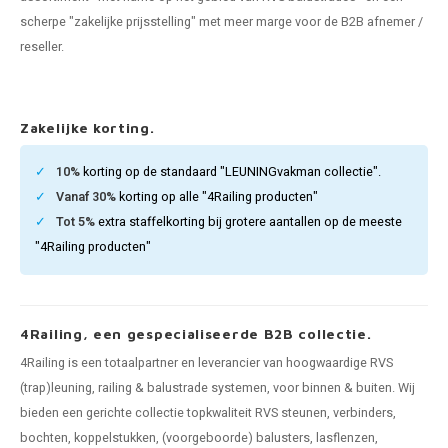
len trapleuning
hroeven
A
scherpe "zakelijke prijsstelling" met meer marge voor de B2B afnemer /
reseller.
edijzeren trapleuning
aalboor & draadtap
metal trapleuning
 balustrade
Zakelijke korting.
nzen trapleuning
rderobestang
10%
korting op de standaard "LEUNINGvakman collectie".
Vanaf 30%
korting op alle "4Railing producten"
ulaire leuningen
ntageservice
Tot 5%
extra staffelkorting bij grotere aantallen op de meeste
"4Railing producten"
4Railing, een gespecialiseerde B2B collectie.
4Railing is een totaalpartner en leverancier van hoogwaardige RVS
(trap)leuning, railing & balustrade systemen, voor binnen & buiten. Wij
bieden een gerichte collectie topkwaliteit RVS steunen, verbinders,
bochten, koppelstukken, (voorgeboorde) balusters, lasflenzen,