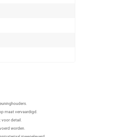
leuninghouders.
 op maat vervaardigd.
voor detail.
evoerd worden.
ngsmateriaal meegeleverd.