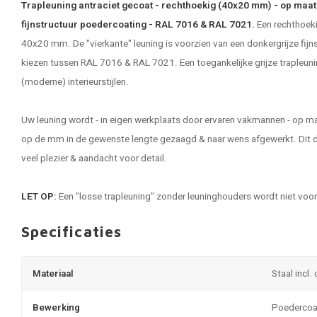
Trapleuning antraciet gecoat - rechthoekig (40x20 mm) - op maat 
fijnstructuur poedercoating - RAL 7016 & RAL 7021.
Een rechthoeki
40x20 mm. De "vierkante" leuning is voorzien van een donkergrijze fijn
kiezen tussen RAL 7016 & RAL 7021. Een toegankelijke grijze trapleuni
(moderne) interieurstijlen.
Uw
leuning
wordt - in eigen werkplaats door ervaren vakmannen - op ma
op de mm in de gewenste lengte gezaagd & naar wens afgewerkt. Dit d
veel plezier & aandacht voor detail.
LET OP:
Een "losse trapleuning" zonder leuninghouders wordt niet voo
Specificaties
Materiaal
Staal incl.
Bewerking
Poedercoa