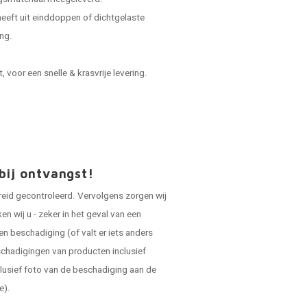
 heeft uit einddoppen of dichtgelaste
ing.
voor een snelle & krasvrije levering.
bij ontvangst!
reid gecontroleerd. Vervolgens zorgen wij
 wij u - zeker in het geval van een
en beschadiging (of valt er iets anders
schadigingen van producten inclusief
lusief foto van de beschadiging aan de
e).