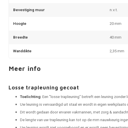
Bevestiging muur
n.v.t.
Hoogte
20 mm
Breedte
40 mm
Wanddikte
2,35 mm
Meer info
Losse trapleuning gecoat
Toelichting:
Een "losse trapleuning" betreft een leuning zonder 
Uw leuning is vervaardigd uit staal en wordt in eigen werkplaats
Dit wordt gedaan door ervaren vakmannen, met zorg & aandacht 
De lengte van uw trapleuning kan tot op de mm nauwkeurig ing
Uw leuning wordt niet voorgeboord en er wordt geen bevestigi