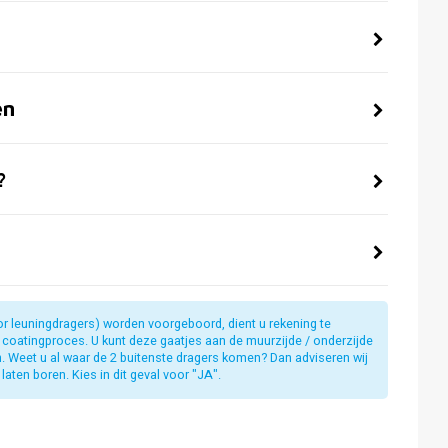
en
?
or leuningdragers) worden voorgeboord, dient u rekening te
t coatingproces. U kunt deze gaatjes aan de muurzijde / onderzijde
jn. Weet u al waar de 2 buitenste dragers komen? Dan adviseren wij
laten boren. Kies in dit geval voor "JA".