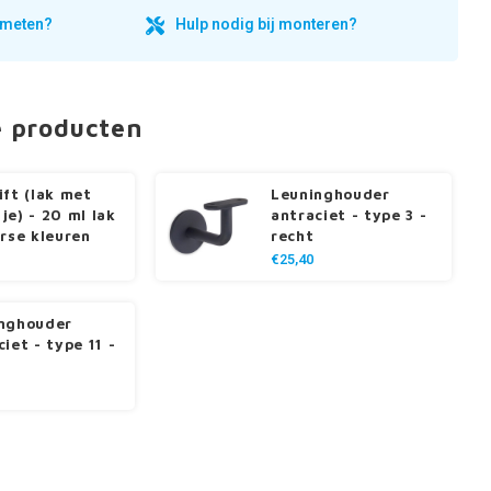
inmeten?
Hulp nodig bij monteren?
e producten
ift (lak met
Leuninghouder
je) - 20 ml lak
antraciet - type 3 -
erse kleuren
recht
€25,40
nghouder
iet - type 11 -