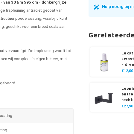
- van 30 t/m 595 cm - donkergrijze
Hulp nodig bij 
ge trapleuning antraciet gecoat van
structuur poedercoating, waarbij u kunt
ng, geschikt voor een breed scala aan
Gerelateerd
at vervaardigd. De trapleuning wordt tot
Lakst
oen wij compleet in eigen beheer, met
kwast
- div
€12,00
rgeboord.
Leuni
antrac
recht
€27,90
 coating
ting