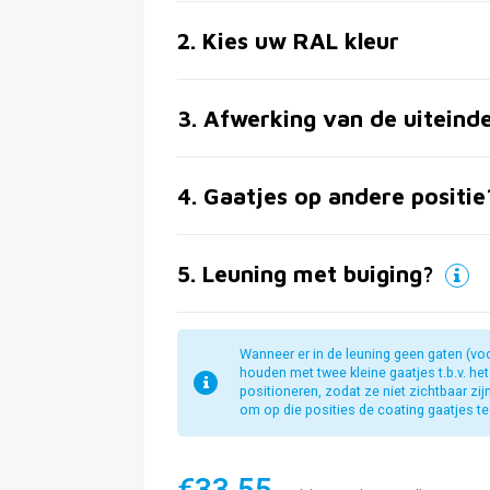
2
.
Kies uw RAL kleur
3
.
Afwerking van de uiteind
4
.
Gaatjes op andere positie
5
.
Leuning met buiging?
Wanneer er in de leuning geen gaten (vo
houden met twee kleine gaatjes t.b.v. he
positioneren, zodat ze niet zichtbaar zi
om op die posities de coating gaatjes te 