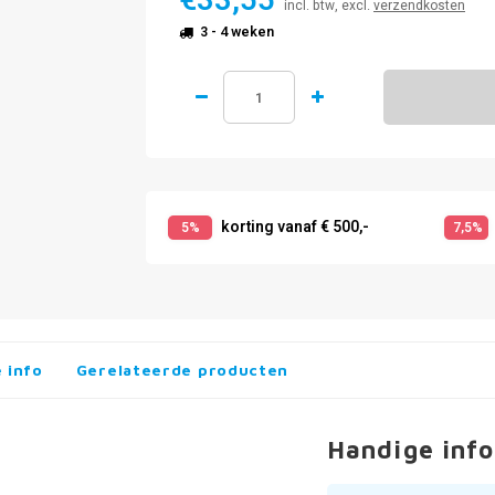
€33,55
incl. btw, excl.
verzendkosten
3 - 4 weken
korting vanaf € 500,-
5%
7,5%
 info
Gerelateerde producten
Handige info