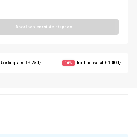
Doorloop eerst de stappen
korting vanaf € 750,-
korting vanaf € 1.000,-
10%