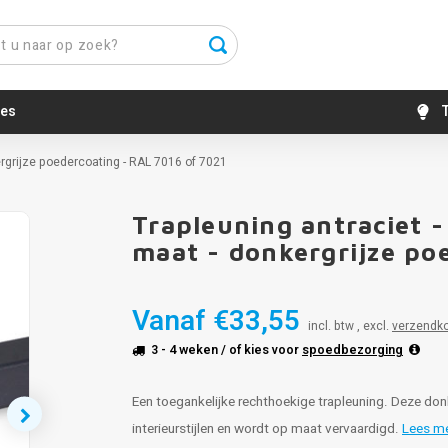
es
T
ergrijze poedercoating - RAL 7016 of 7021
Trapleuning antraciet 
maat - donkergrijze po
Vanaf
€33,55
incl. btw , excl.
verzendk
3 - 4 weken
/ of kies voor
spoedbezorging
Een toegankelijke rechthoekige trapleuning. Deze don
interieurstijlen en wordt op maat vervaardigd.
Lees m