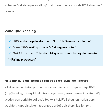
len trapleuning
hroeven
A
scherpe "zakelijke prijsstelling" met meer marge voor de B2B afnemer /
reseller.
edijzeren trapleuning
aalboor & draadtap
metal trapleuning
 balustrade
Zakelijke korting.
nzen trapleuning
rderobestang
10%
korting op de standaard "LEUNINGvakman collectie".
Vanaf 30%
korting op alle "4Railing producten"
ulaire leuningen
ntageservice
Tot 5%
extra staffelkorting bij grotere aantallen op de meeste
"4Railing producten"
4Railing, een gespecialiseerde B2B collectie.
4Railing is een totaalpartner en leverancier van hoogwaardige RVS
(trap)leuning, railing & balustrade systemen, voor binnen & buiten. Wij
bieden een gerichte collectie topkwaliteit RVS steunen, verbinders,
bochten, koppelstukken, (voorgeboorde) balusters, lasflenzen,