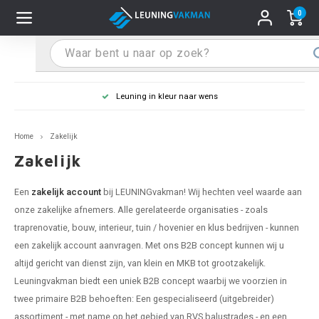
0
Hoofdmenu / Leuninghouders
Hoofdmenu / Tips & Tricks
Hoofdmenu / Trapleuning
Hoofdmenu / Extra
Leuninghouders
Tips & Tricks
Trapleuning
Extra
Leuning in kleur naar wens
 trapleuning
 leuninghouders
stiften (coating)
R
Z
A
G
W
T
S
S
G
B
R
Z
A
W
L
S
pleuning inmeten
Home
Zakelijk
rte trapleuning
rte leuninghouders
S schoonmaken
R
Z
A
G
W
T
S
S
G
B
R
Z
A
W
L
S
pleuning monteren
Zakelijk
raciet trapleuning
raciet leuninghouders
stekhoek (aan trapleuning)
R
Z
A
G
W
T
S
S
G
B
R
Z
A
A
L
A
ntageservice
Een
zakelijk account
bij LEUNINGvakman! Wij hechten veel waarde aan
onze zakelijke afnemers. Alle gerelateerde organisaties - zoals
jze trapleuning
te leuninghouders
S eindkappen
R
Z
A
A
W
T
A
S
A
A
R
A
A
traprenovatie, bouw, interieur, tuin / hovenier en klus bedrijven - kunnen
een zakelijk account aanvragen. Met ons B2B concept kunnen wij u
te trapleuning
ninghouders in andere RAL kleur
S bochten & koppelingen
R
Z
A
A
T
A
A
altijd gericht van dienst zijn, van klein en MKB tot grootzakelijk.
Leuningvakman biedt een uniek B2B concept waarbij we voorzien in
pleuning in andere RAL kleur
len leuninghouders
 flenzen
R
A
A
twee primaire B2B behoeften: Een gespecialiseerd (uitgebreider)
assortiment - met name op het gebied van RVS balustrades - en een