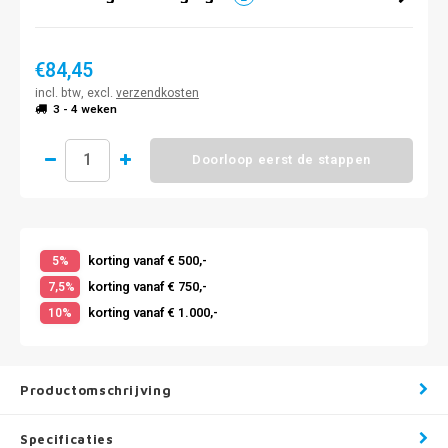
€84,45
incl. btw, excl.
verzendkosten
3 - 4 weken
Doorloop eerst de stappen
korting vanaf € 500,-
5%
korting vanaf € 750,-
7,5%
korting vanaf € 1.000,-
10%
Productomschrijving
Specificaties