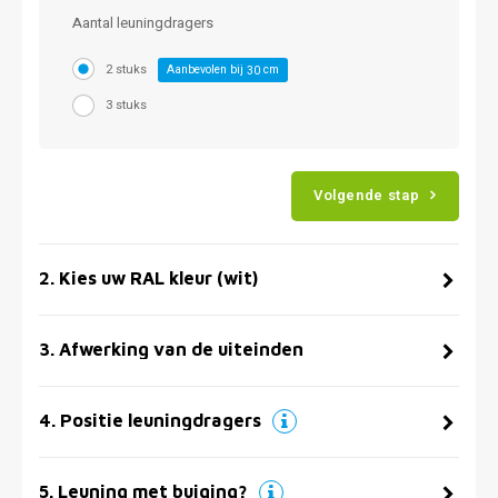
Aantal leuningdragers
2 stuks
Aanbevolen bij
cm
30
3 stuks
Volgende stap
2
.
Kies uw RAL kleur (wit)
3
.
Afwerking van de uiteinden
4
.
Positie leuningdragers
5
.
Leuning met buiging?