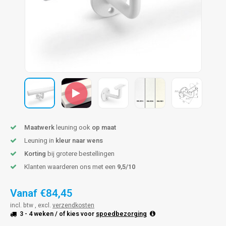
len trapleuning
hroeven
A
edijzeren trapleuning
aalboor & draadtap
metal trapleuning
 balustrade
nzen trapleuning
rderobestang
ulaire leuningen
ntageservice
Maatwerk
leuning ook
op maat
Leuning in
kleur naar wens
Korting
bij grotere bestellingen
Klanten waarderen ons met een
9,5/10
Vanaf
€84,45
incl. btw , excl.
verzendkosten
3 - 4 weken
/ of kies voor
spoedbezorging