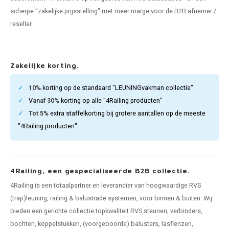
len trapleuning
hroeven
A
scherpe "zakelijke prijsstelling" met meer marge voor de B2B afnemer /
reseller.
edijzeren trapleuning
aalboor & draadtap
metal trapleuning
 balustrade
Zakelijke korting.
nzen trapleuning
rderobestang
10%
korting op de standaard "LEUNINGvakman collectie".
Vanaf 30%
korting op alle "4Railing producten"
ulaire leuningen
ntageservice
Tot 5%
extra staffelkorting bij grotere aantallen op de meeste
"4Railing producten"
4Railing, een gespecialiseerde B2B collectie.
4Railing is een totaalpartner en leverancier van hoogwaardige RVS
(trap)leuning, railing & balustrade systemen, voor binnen & buiten. Wij
bieden een gerichte collectie topkwaliteit RVS steunen, verbinders,
bochten, koppelstukken, (voorgeboorde) balusters, lasflenzen,