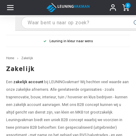
0
Hoofdmenu / Leuninghouders
Hoofdmenu / Tips & Tricks
Hoofdmenu / Trapleuning
Hoofdmenu / Extra
Leuninghouders
Tips & Tricks
Trapleuning
Extra
Leuning in kleur naar wens
 trapleuning
 leuninghouders
stiften (coating)
R
Z
A
G
W
T
S
S
G
B
R
Z
A
W
L
S
pleuning inmeten
Home
Zakelijk
rte trapleuning
rte leuninghouders
S schoonmaken
R
Z
A
G
W
T
S
S
G
B
R
Z
A
W
L
S
pleuning monteren
Zakelijk
raciet trapleuning
raciet leuninghouders
stekhoek (aan trapleuning)
R
Z
A
G
W
T
S
S
G
B
R
Z
A
A
L
A
ntageservice
Een
zakelijk account
bij LEUNINGvakman! Wij hechten veel waarde aan
onze zakelijke afnemers. Alle gerelateerde organisaties - zoals
jze trapleuning
te leuninghouders
S eindkappen
R
Z
A
A
W
T
A
S
A
A
R
A
A
traprenovatie, bouw, interieur, tuin / hovenier en klus bedrijven - kunnen
een zakelijk account aanvragen. Met ons B2B concept kunnen wij u
te trapleuning
ninghouders in andere RAL kleur
S bochten & koppelingen
R
Z
A
A
T
A
A
altijd gericht van dienst zijn, van klein en MKB tot grootzakelijk.
Leuningvakman biedt een uniek B2B concept waarbij we voorzien in
pleuning in andere RAL kleur
len leuninghouders
 flenzen
R
A
A
twee primaire B2B behoeften: Een gespecialiseerd (uitgebreider)
assortiment - met name op het gebied van RVS balustrades - en een