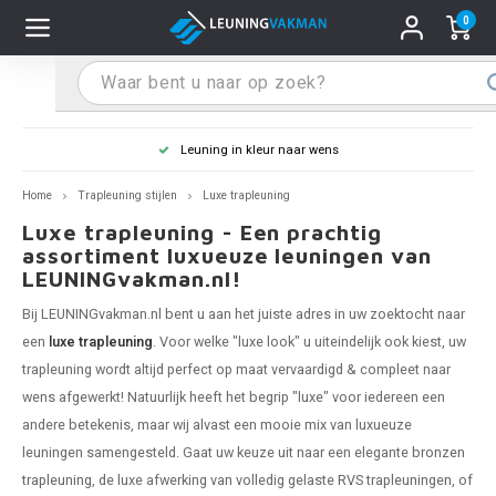
0
Hoofdmenu / Leuninghouders
Hoofdmenu / Tips & Tricks
Hoofdmenu / Trapleuning
Hoofdmenu / Extra
Leuninghouders
Tips & Tricks
Trapleuning
Extra
Leuning in kleur naar wens
 trapleuning
 leuninghouders
stiften (coating)
R
Z
A
G
W
T
S
S
G
B
R
Z
A
W
L
S
pleuning inmeten
Home
Trapleuning stijlen
Luxe trapleuning
Luxe trapleuning - Een prachtig
rte trapleuning
rte leuninghouders
S schoonmaken
R
Z
A
G
W
T
S
S
G
B
R
Z
A
W
L
S
pleuning monteren
assortiment luxueuze leuningen van
LEUNINGvakman.nl!
raciet trapleuning
raciet leuninghouders
stekhoek (aan trapleuning)
R
Z
A
G
W
T
S
S
G
B
R
Z
A
A
L
A
ntageservice
Bij LEUNINGvakman.nl bent u aan het juiste adres in uw zoektocht naar
een
luxe trapleuning
. Voor welke "luxe look" u uiteindelijk ook kiest, uw
jze trapleuning
te leuninghouders
S eindkappen
R
Z
A
A
W
T
A
S
A
A
R
A
A
trapleuning wordt altijd perfect op maat vervaardigd & compleet naar
wens afgewerkt! Natuurlijk heeft het begrip "luxe" voor iedereen een
te trapleuning
ninghouders in andere RAL kleur
S bochten & koppelingen
R
Z
A
A
T
A
A
andere betekenis, maar wij alvast een mooie mix van luxueuze
leuningen samengesteld. Gaat uw keuze uit naar een elegante
bronzen
pleuning in andere RAL kleur
len leuninghouders
 flenzen
R
A
A
trapleuning
, de luxe afwerking van volledig gelaste
RVS trapleuningen
, of