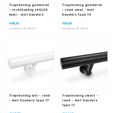
Trapleuning gunmetal
Trapleuning gunmetal
- rechthoekig (40x20
- rond smal - met
mm) - met houders
houders type 14
type 11
€98,30
€84,05
Op maat van 30 - 595 cm
Op maat van 30 - 595 cm
Trapleuning wit - rond
Trapleuning zwart -
- met houders type 17
rond - met houders
type 17