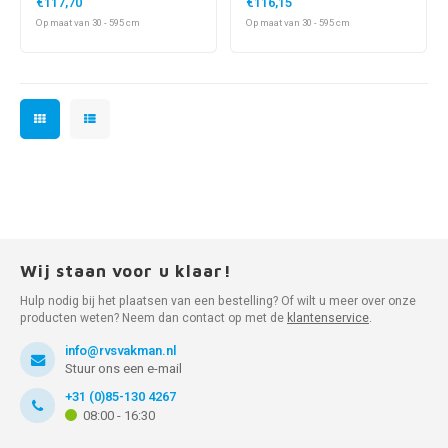
€117,70
€116,15
Op maat van 30 - 595 cm
Op maat van 30 - 595 cm
Wij staan voor u klaar!
Hulp nodig bij het plaatsen van een bestelling? Of wilt u meer over onze
producten weten? Neem dan contact op met de
klantenservice
.
info@rvsvakman.nl
Stuur ons een e-mail
+31 (0)85-130 4267
08:00 - 16:30