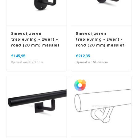
Smeedijzeren
Smeedijzeren
trapleuning - zwart -
trapleuning - zwart -
rond (20 mm) massief
rond (20 mm) massief
- met houders type 1
- met ronde houders +
€145,95
€212,35
rozet
Op maat van 30 - 595 cm
Op maat van 50 - 595 cm