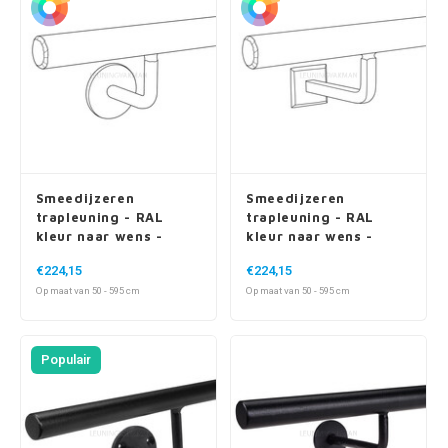
Smeedijzeren
Smeedijzeren
trapleuning - RAL
trapleuning - RAL
kleur naar wens -
kleur naar wens -
rond (20 mm) massief
rond (20 mm) massief
€224,15
€224,15
- met ronde houders +
- met vierkante
Op maat van 50 - 595 cm
Op maat van 50 - 595 cm
rozet
houders + rozet
Populair