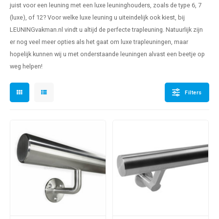
juist voor een leuning met een luxe leuninghouders, zoals de type 6, 7
len trapleuning
hroeven
A
(luxe), of 12? Voor welke luxe leuning u uiteindelijk ook kiest, bij
LEUNINGvakman.nl vindt u altijd de perfecte
trapleuning
. Natuurlijk zijn
edijzeren trapleuning
aalboor & draadtap
er nog veel meer opties als het gaat om luxe trapleuningen, maar
metal trapleuning
 balustrade
hopelijk kunnen wij u met onderstaande leuningen alvast een beetje op
weg helpen!
nzen trapleuning
rderobestang
Filters
ulaire leuningen
ntageservice