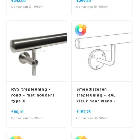
€243,00
€269,50
Op maat van 30 - 595 cm
Op maat van 30 - 595 cm
RVS trapleuning -
Smeedijzeren
rond - met houders
trapleuning - RAL
type 6
kleur naar wens -
rond (20 mm) massief
€80,10
€157,75
- met houders type 1
Op maat van 30 - 595 cm
Op maat van 50 - 595 cm