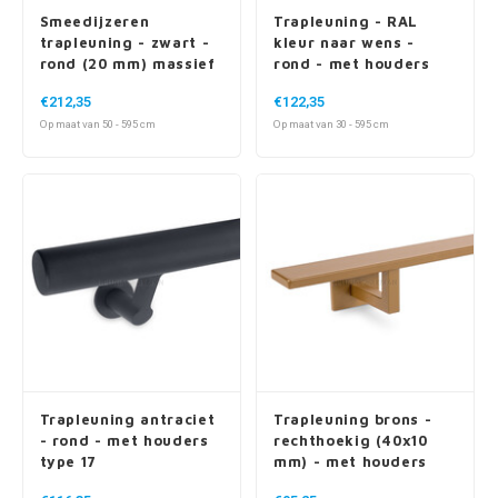
Smeedijzeren
Trapleuning - RAL
trapleuning - zwart -
kleur naar wens -
rond (20 mm) massief
rond - met houders
- met vierkante
type 17
€212,35
€122,35
houders + rozet
Op maat van 50 - 595 cm
Op maat van 30 - 595 cm
Trapleuning antraciet
Trapleuning brons -
- rond - met houders
rechthoekig (40x10
type 17
mm) - met houders
type 11