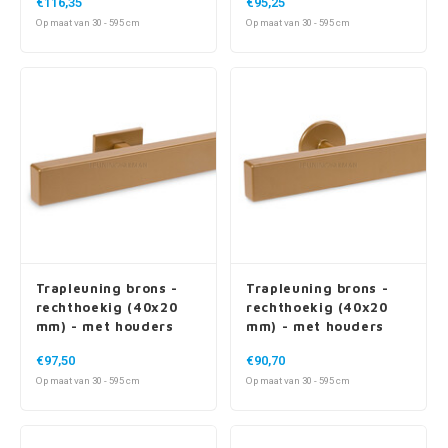
€116,35
€95,25
Op maat van 30 - 595 cm
Op maat van 30 - 595 cm
Trapleuning brons -
Trapleuning brons -
rechthoekig (40x20
rechthoekig (40x20
mm) - met houders
mm) - met houders
type 16
type 5
€97,50
€90,70
Op maat van 30 - 595 cm
Op maat van 30 - 595 cm