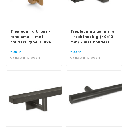
Trapleuning brons -
Trapleuning gunmetal
rond smal - met
- rechthoekig (40x10
houders type 3 luxe
mm) - met houders
type 13
€94,05
€99,85
Op maat van 30 - 595 cm
Op maat van 30 - 595 cm