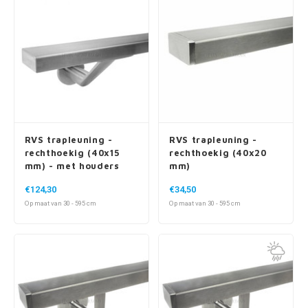
RVS trapleuning -
RVS trapleuning -
rechthoekig (40x15
rechthoekig (40x20
mm) - met houders
mm)
type 7 luxe
€124,30
€34,50
Op maat van 30 - 595 cm
Op maat van 30 - 595 cm