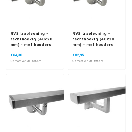
RVS trapleuning -
RVS trapleuning -
rechthoekig (40x20
rechthoekig (40x20
mm) - met houders
mm) - met houders
type 1
type 1 - voor buiten
€64,30
€82,95
Op maat van 30 - 595 cm
Op maat van 30 - 595 cm
Wie houdt er nu niet van cookies?
Wij gebruiken cookies om het gebruik van onze website voor u zo
RVS trapleuning -
RVS trapleuning -