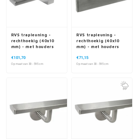
RVS trapleuning -
RVS trapleuning -
rechthoekig (40x10
rechthoekig (40x10
mm) - met houders
mm) - met houders
type 13 - voor buiten
type 16
€101,70
€71,15
Op maat van 30 - 595 cm
Op maat van 30 - 595 cm
RVS trapleuning -
RVS trapleuning -