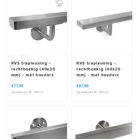
RVS trapleuning -
RVS trapleuning -
rechthoekig (40x20
rechthoekig (40x20
mm) - met houders
mm) - met houders
type 3 - voor buiten
type 3 luxe
€77,35
€67,90
Op maat van 30 - 595 cm
Op maat van 30 - 595 cm