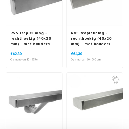
RVS trapleuning -
RVS trapleuning -
rechthoekig (40x20
rechthoekig (40x20
mm) - met houders
mm) - met houders
type 4
type 5
€62,30
€64,30
Op maat van 30 - 595 cm
Op maat van 30 - 595 cm
RVS trapleuning -
RVS trapleuning -