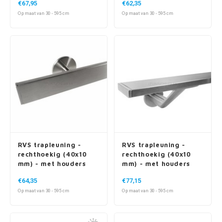
RVS trapleuning -
RVS trapleuning -
rechthoekig (40x10
rechthoekig (40x10
mm) - met houders
mm) - met houders
type 5
type 7 luxe
€64,35
€77,15
Op maat van 30 - 595 cm
Op maat van 30 - 595 cm