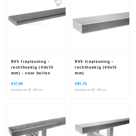
RVS trapleuning -
RVS trapleuning -
rechthoekig (40x10
rechthoekig (40x15
mm) - voor buiten
mm)
€37,90
€81,70
Op maat van 30 - 595 cm
Op maat van 30 - 595 cm