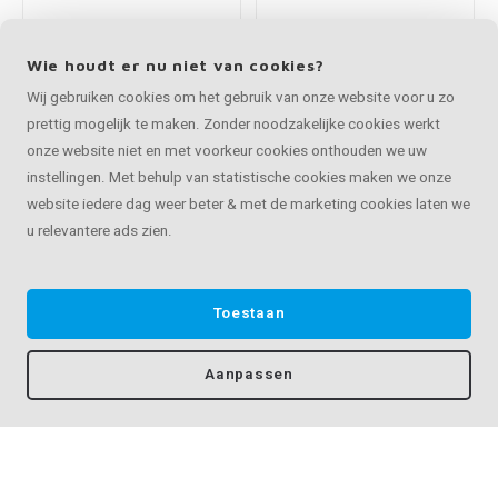
rechthoekig (40x20
rechthoekig (40x20
mm) - met houders
mm) - voor buiten
type 7 luxe
€77,10
€39,55
Op maat van 30 - 595 cm
Op maat van 30 - 595 cm
RVS trapleuning -
RVS trapleuning -
rechthoekig (50x10
rechthoekig (50x10
mm)
mm) - met houders
type 1
€81,25
€111,05
Op maat van 30 - 595 cm
Op maat van 30 - 595 cm