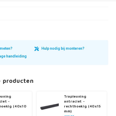
inmeten?
Hulp nodig bij monteren?
ge handleiding
e producten
euning
Trapleuning
ciet -
antraciet -
hoekig (40x10
rechthoekig (40x15
mm)