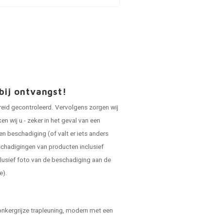
bij ontvangst!
reid gecontroleerd. Vervolgens zorgen wij
 wij u - zeker in het geval van een
en beschadiging (of valt er iets anders
schadigingen van producten inclusief
lusief foto van de beschadiging aan de
e).
onkergrijze trapleuning, modern met een