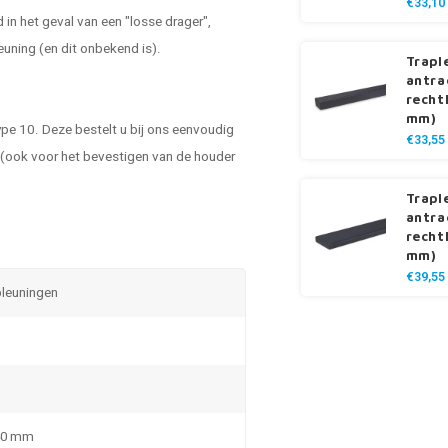
€33,10
in het geval van een "losse drager",
euning (en dit onbekend is).
Trapl
antra
recht
mm)
ype 10. Deze bestelt u bij ons eenvoudig
€33,55
n (ook voor het bevestigen van de houder
Trapl
antra
recht
mm)
€39,55
pleuningen
 40 mm