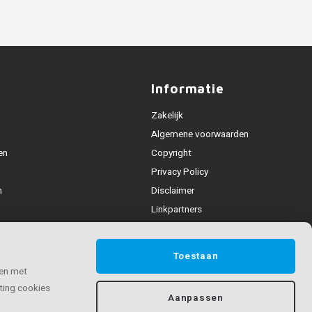
Informatie
Zakelijk
Algemene voorwaarden
en
Copyright
Privacy Policy
n
Disclaimer
Linkpartners
Leuning collecties
deling
Toestaan
n & contact
 en met
ting cookies
Aanpassen