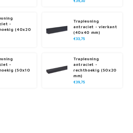
€39,30
euning
Trapleuning
ciet -
antraciet - vierkant
hoekig (40x20
(40x40 mm)
€33,75
euning
Trapleuning
ciet -
antraciet -
hoekig (50x10
rechthoekig (50x20
mm)
€39,75