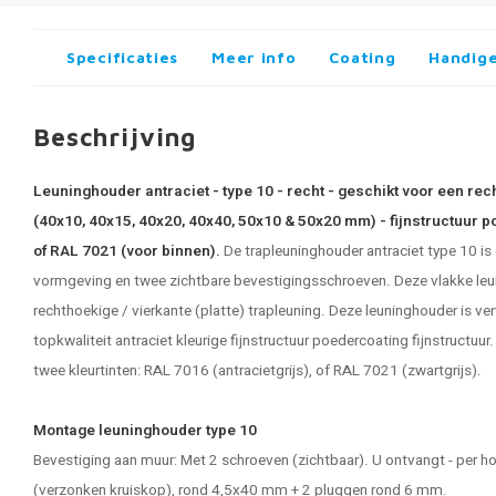
Specificaties
Meer info
Coating
Handige
Beschrijving
Leuninghouder antraciet - type 10 - recht - geschikt voor een rec
(40x10, 40x15, 40x20, 40x40, 50x10 & 50x20 mm) - fijnstructuur 
of RAL 7021 (voor binnen).
De
trapleuninghouder antraciet
type 10 is
vormgeving en twee zichtbare bevestigingsschroeven. Deze vlakke leu
rechthoekige / vierkante (platte) trapleuning. Deze leuninghouder is v
topkwaliteit antraciet kleurige fijnstructuur poedercoating fijnstructuur
twee kleurtinten: RAL 7016 (antracietgrijs), of RAL 7021 (zwartgrijs).
Montage leuninghouder type 10
Bevestiging aan muur: Met 2 schroeven (zichtbaar). U ontvangt - per h
(verzonken kruiskop), rond 4,5x40 mm + 2 pluggen rond 6 mm.