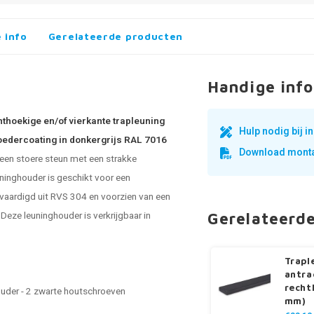
 info
Gerelateerde producten
Handige info
hthoekige en/of vierkante trapleuning
Hulp nodig bij 
poedercoating in donkergrijs RAL 7016
Download monta
 een stoere steun met een strakke
ninghouder is geschikt voor een
ervaardigd uit RVS 304 en voorzien van een
. Deze leuninghouder is verkrijgbaar in
Gerelateerd
Trapl
antra
recht
ouder - 2 zwarte houtschroeven
mm)