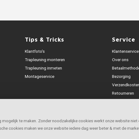
Tips & Tricks
Service
Klantfoto's
Klantenservice
Trapleuning monteren
Over ons
Trapleuning inmeten
Betaalmethod
Montageservice
Bezorging
Verzendkoste
Retourneren
Garantie
Klachtenafhan
Openingstijde
ig mogelijk te maken. Zonder noodzakelijke cookies werkt onze website niet
tische cookies maken we onze website iedere dag weer beter & met de marke