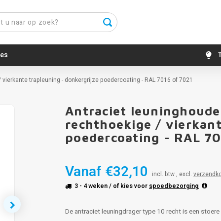
es
T
 / vierkante trapleuning - donkergrijze poedercoating - RAL 7016 of 7021
Antraciet leuninghouder
rechthoekige / vierkant
poedercoating - RAL 70
Vanaf
€32,10
incl. btw , excl.
verzendk
3 - 4 weken
/ of kies voor
spoedbezorging
De antraciet leuningdrager type 10 recht is een stoe