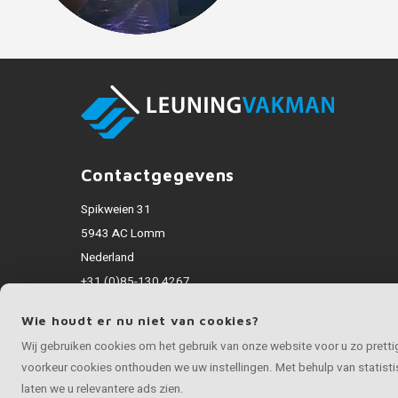
Contactgegevens
Spikweien 31
5943 AC Lomm
Nederland
+31 (0)85-130 4267
info@rvsvakman.nl
Wie houdt er nu niet van cookies?
Alle bedragen zijn incl. BTW
Wij gebruiken cookies om het gebruik van onze website voor u zo prett
voorkeur cookies onthouden we uw instellingen. Met behulp van statis
laten we u relevantere ads zien.