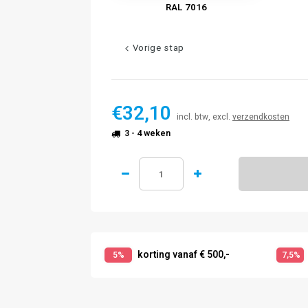
RAL 7016
Vorige stap
€32,10
incl. btw, excl.
verzendkosten
3 - 4 weken
korting vanaf € 500,-
5%
7,5%