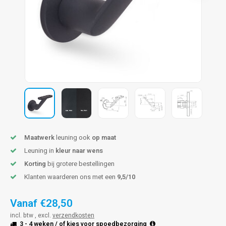
len trapleuning
hroeven
A
edijzeren trapleuning
aalboor & draadtap
metal trapleuning
 balustrade
nzen trapleuning
rderobestang
ulaire leuningen
ntageservice
Maatwerk
leuning ook
op maat
Leuning in
kleur naar wens
Korting
bij grotere bestellingen
Klanten waarderen ons met een
9,5/10
Vanaf
€28,50
incl. btw , excl.
verzendkosten
3 - 4 weken
/ of kies voor
spoedbezorging