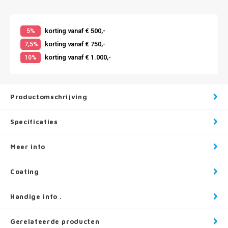
korting vanaf € 500,-
5%
korting vanaf € 750,-
7,5%
korting vanaf € 1.000,-
10%
Productomschrijving
Specificaties
Meer info
Coating
Handige info .
Gerelateerde producten