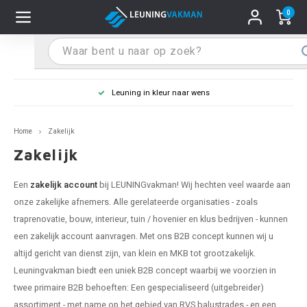
0
Hoofdmenu / Leuninghouders
Hoofdmenu / Tips & Tricks
Hoofdmenu / Trapleuning
Hoofdmenu / Extra
Leuninghouders
Tips & Tricks
Trapleuning
Extra
Leuning in kleur naar wens
 trapleuning
 leuninghouders
stiften (coating)
R
Z
A
G
W
T
S
S
G
B
R
Z
A
W
L
S
pleuning inmeten
Home
Zakelijk
rte trapleuning
rte leuninghouders
S schoonmaken
R
Z
A
G
W
T
S
S
G
B
R
Z
A
W
L
S
pleuning monteren
Zakelijk
raciet trapleuning
raciet leuninghouders
stekhoek (aan trapleuning)
R
Z
A
G
W
T
S
S
G
B
R
Z
A
A
L
A
ntageservice
Een
zakelijk account
bij LEUNINGvakman! Wij hechten veel waarde aan
onze zakelijke afnemers. Alle gerelateerde organisaties - zoals
jze trapleuning
te leuninghouders
S eindkappen
R
Z
A
A
W
T
A
S
A
A
R
A
A
traprenovatie, bouw, interieur, tuin / hovenier en klus bedrijven - kunnen
een zakelijk account aanvragen. Met ons B2B concept kunnen wij u
te trapleuning
ninghouders in andere RAL kleur
S bochten & koppelingen
R
Z
A
A
T
A
A
altijd gericht van dienst zijn, van klein en MKB tot grootzakelijk.
Leuningvakman biedt een uniek B2B concept waarbij we voorzien in
pleuning in andere RAL kleur
len leuninghouders
 flenzen
R
A
A
twee primaire B2B behoeften: Een gespecialiseerd (uitgebreider)
assortiment - met name op het gebied van RVS balustrades - en een