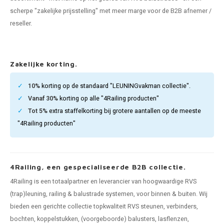
len trapleuning
hroeven
A
scherpe "zakelijke prijsstelling" met meer marge voor de B2B afnemer /
reseller.
edijzeren trapleuning
aalboor & draadtap
metal trapleuning
 balustrade
Zakelijke korting.
nzen trapleuning
rderobestang
10%
korting op de standaard "LEUNINGvakman collectie".
Vanaf 30%
korting op alle "4Railing producten"
ulaire leuningen
ntageservice
Tot 5%
extra staffelkorting bij grotere aantallen op de meeste
"4Railing producten"
4Railing, een gespecialiseerde B2B collectie.
4Railing is een totaalpartner en leverancier van hoogwaardige RVS
(trap)leuning, railing & balustrade systemen, voor binnen & buiten. Wij
bieden een gerichte collectie topkwaliteit RVS steunen, verbinders,
bochten, koppelstukken, (voorgeboorde) balusters, lasflenzen,