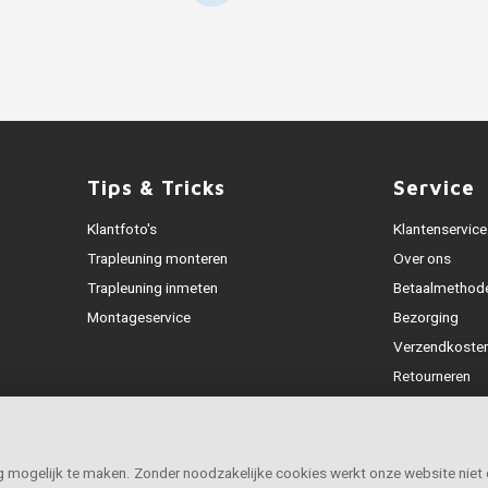
Tips & Tricks
Service
Klantfoto's
Klantenservice
Trapleuning monteren
Over ons
Trapleuning inmeten
Betaalmethod
Montageservice
Bezorging
Verzendkoste
Retourneren
Garantie
Klachtenafhan
Openingstijde
ig mogelijk te maken. Zonder noodzakelijke cookies werkt onze website niet