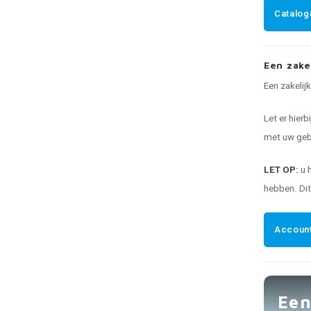
Catalog
Een zake
Een zakelij
Let er hierb
met uw gebr
LET OP:
u 
hebben. Di
Account
Een