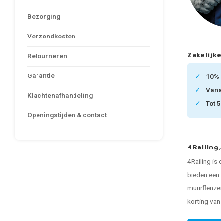
Bezorging
Verzendkosten
Zakelijke
Retourneren
Garantie
10%
Van
Klachtenafhandeling
Tot 
Openingstijden & contact
4Railing
4Railing is
bieden een 
muurflenzen
korting va