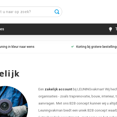
es
T
uning in kleur naar wens
Korting bij grotere bestellin
elijk
Een
zakelijk account
bij LEUNINGvakman! Wij hecht
organisaties - zoals traprenovatie, bouw, interieur, 
aanvragen. Met ons B2B concept kunnen wij u altijd g
Leuningvakman biedt een uniek B2B concept waarbij