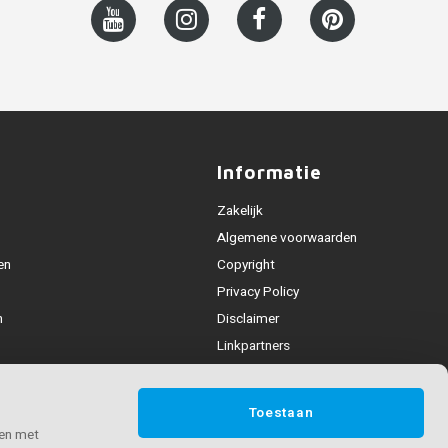
Informatie
Zakelijk
Algemene voorwaarden
en
Copyright
Privacy Policy
n
Disclaimer
Linkpartners
Leuning collecties
deling
Toestaan
n & contact
 en met