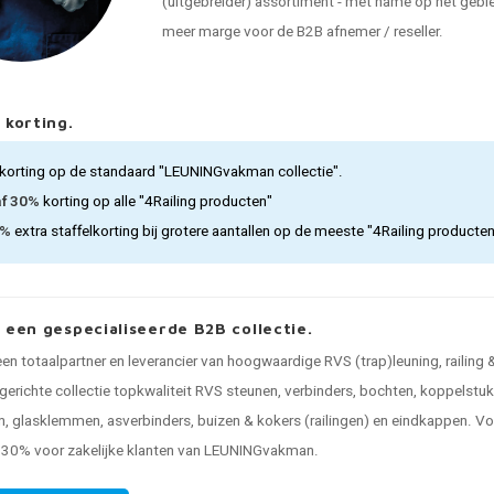
(uitgebreider) assortiment - met name op het gebied
meer marge voor de B2B afnemer / reseller.
 korting.
korting op de standaard "LEUNINGvakman collectie".
af 30%
korting op alle "4Railing producten"
5%
extra staffelkorting bij grotere aantallen op de meeste "4Railing producte
, een gespecialiseerde B2B collectie.
 een totaalpartner en leverancier van hoogwaardige RVS (trap)leuning, railing
gerichte collectie topkwaliteit RVS steunen, verbinders, bochten, koppelstuk
, glasklemmen, asverbinders, buizen & kokers (railingen) en eindkappen. Voo
n 30% voor zakelijke klanten van LEUNINGvakman.