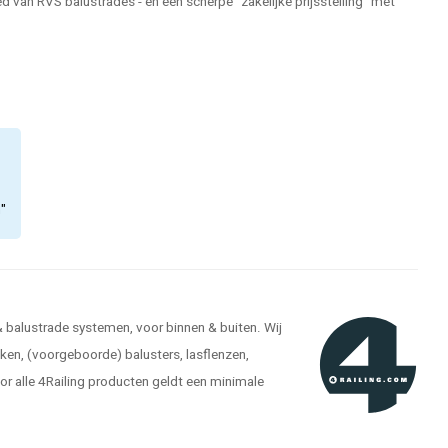
 van RVS balustrades - en een scherpe "zakelijke prijsstelling" met
n"
 & balustrade systemen, voor binnen & buiten. Wij
ken, (voorgeboorde) balusters, lasflenzen,
r alle 4Railing producten geldt een minimale