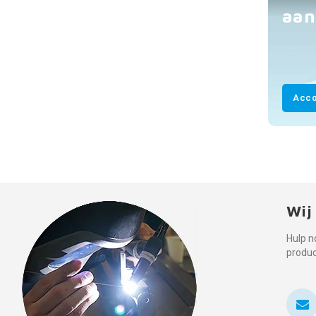
aan
Acco
Wij
Hulp n
produ