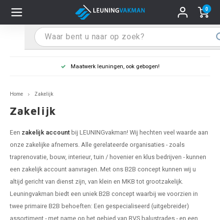
0
Hoofdmenu / Leuninghouders
Hoofdmenu / Tips & Tricks
Hoofdmenu / Trapleuning
Hoofdmenu / Extra
Leuninghouders
Tips & Tricks
Trapleuning
Extra
Leuning in kleur naar wens
 trapleuning
 leuninghouders
stiften (coating)
R
Z
A
G
W
T
S
S
G
B
R
Z
A
W
L
S
pleuning inmeten
Home
Zakelijk
rte trapleuning
rte leuninghouders
S schoonmaken
R
Z
A
G
W
T
S
S
G
B
R
Z
A
W
L
S
pleuning monteren
Zakelijk
raciet trapleuning
raciet leuninghouders
stekhoek (aan trapleuning)
R
Z
A
G
W
T
S
S
G
B
R
Z
A
A
L
A
ntageservice
Een
zakelijk account
bij LEUNINGvakman! Wij hechten veel waarde aan
onze zakelijke afnemers. Alle gerelateerde organisaties - zoals
jze trapleuning
te leuninghouders
S eindkappen
R
Z
A
A
W
T
A
S
A
A
R
A
A
traprenovatie, bouw, interieur, tuin / hovenier en klus bedrijven - kunnen
een zakelijk account aanvragen. Met ons B2B concept kunnen wij u
te trapleuning
ninghouders in andere RAL kleur
S bochten & koppelingen
R
Z
A
A
T
A
A
altijd gericht van dienst zijn, van klein en MKB tot grootzakelijk.
Leuningvakman biedt een uniek B2B concept waarbij we voorzien in
pleuning in andere RAL kleur
len leuninghouders
 flenzen
R
A
A
twee primaire B2B behoeften: Een gespecialiseerd (uitgebreider)
assortiment - met name op het gebied van RVS balustrades - en een