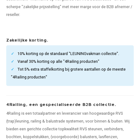
len trapleuning
hroeven
A
scherpe "zakelijke prijsstelling" met meer marge voor de B2B afnemer /
reseller.
edijzeren trapleuning
aalboor & draadtap
metal trapleuning
 balustrade
Zakelijke korting.
nzen trapleuning
rderobestang
10%
korting op de standaard "LEUNINGvakman collectie".
Vanaf 30%
korting op alle "4Railing producten"
ulaire leuningen
ntageservice
Tot 5%
extra staffelkorting bij grotere aantallen op de meeste
"4Railing producten"
4Railing, een gespecialiseerde B2B collectie.
4Railing is een totaalpartner en leverancier van hoogwaardige RVS
(trap)leuning, railing & balustrade systemen, voor binnen & buiten. Wij
bieden een gerichte collectie topkwaliteit RVS steunen, verbinders,
bochten, koppelstukken, (voorgeboorde) balusters, lasflenzen,