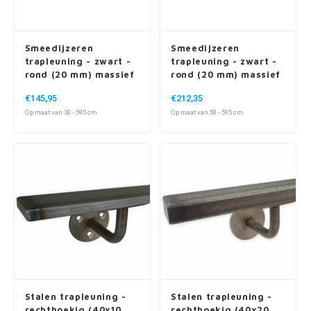
Smeedijzeren
Smeedijzeren
trapleuning - zwart -
trapleuning - zwart -
rond (20 mm) massief
rond (20 mm) massief
- met houders type 1
- met vierkante
€145,95
€212,35
houders + rozet
Op maat van 30 - 595 cm
Op maat van 50 - 595 cm
Stalen trapleuning -
Stalen trapleuning -
rechthoekig (40x10
rechthoekig (40x20