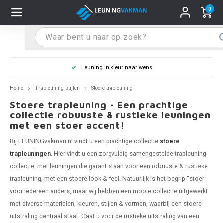
0
Hoofdmenu / Leuninghouders
Hoofdmenu / Tips & Tricks
Hoofdmenu / Trapleuning
Hoofdmenu / Extra
Leuninghouders
Tips & Tricks
Trapleuning
Extra
Leuning in kleur naar wens
 trapleuning
 leuninghouders
stiften (coating)
R
Z
A
G
W
T
S
S
G
B
R
Z
A
W
L
S
pleuning inmeten
Home
Trapleuning stijlen
Stoere trapleuning
Stoere trapleuning - Een prachtige
rte trapleuning
rte leuninghouders
S schoonmaken
R
Z
A
G
W
T
S
S
G
B
R
Z
A
W
L
S
pleuning monteren
collectie robuuste & rustieke leuningen
met een stoer accent!
raciet trapleuning
raciet leuninghouders
stekhoek (aan trapleuning)
R
Z
A
G
W
T
S
S
G
B
R
Z
A
A
L
A
ntageservice
Bij LEUNINGvakman.nl vindt u een prachtige collectie
stoere
trapleuningen
. Hier vindt u een zorgvuldig samengestelde trapleuning
jze trapleuning
te leuninghouders
S eindkappen
R
Z
A
A
W
T
A
S
A
A
R
A
A
collectie, met leuningen die garant staan voor een robuuste & rustieke
trapleuning, met een stoere look & feel. Natuurlijk is het begrip "stoer"
te trapleuning
ninghouders in andere RAL kleur
S bochten & koppelingen
R
Z
A
A
T
A
A
voor iedereen anders, maar wij hebben een mooie collectie uitgewerkt
met diverse materialen, kleuren, stijlen & vormen, waarbij een stoere
pleuning in andere RAL kleur
len leuninghouders
 flenzen
R
A
A
uitstraling centraal staat. Gaat u voor de rustieke uitstraling van een