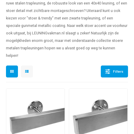
ruwe
stalen trapleuning
, de robuuste look van een 40x40 leuning, of een
len trapleuning
hroeven
A
stoer detail met zichtbare montageschroeven? Uiteraard kunt u ook
kiezen voor "stoer & trendy" met een
zwarte trapleuning
, of een
edijzeren trapleuning
aalboor & draadtap
speciale gunmetal metallic coating. Naar welk stoer accent uw voorkeur
metal trapleuning
 balustrade
ook uitgaat, bij LEUNINGvakman.nl slaagt u zeker! Natuurlijk zijn de
mogelijkheden enorm groot, maar met onderstaande collectie stoere
nzen trapleuning
rderobestang
metalen trapleuningen
hopen we u alvast goed op weg te kunnen
helpen!
ulaire leuningen
ntageservice
Filters