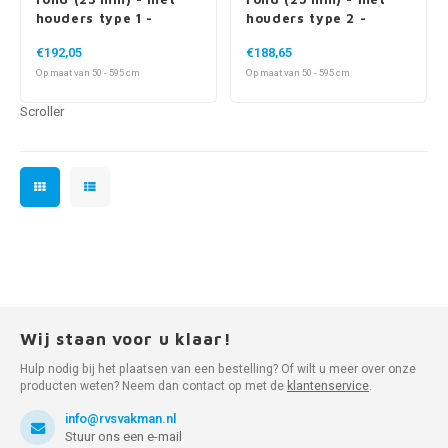
houders type 1 -
houders type 2 -
compleet gelast
compleet gelast
€192,05
€188,65
Op maat van 50 - 595 cm
Op maat van 50 - 595 cm
Scroller
Wij staan voor u klaar!
Hulp nodig bij het plaatsen van een bestelling? Of wilt u meer over onze
producten weten? Neem dan contact op met de
klantenservice
.
info@rvsvakman.nl
Stuur ons een e-mail