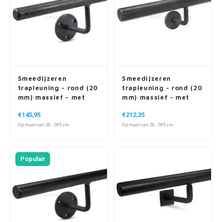
Smeedijzeren
Smeedijzeren
trapleuning - rond (20
trapleuning - rond (20
mm) massief - met
mm) massief - met
houders type 1
ronde houders + rozet
€145,95
€212,35
Op maat van 30 - 595 cm
Op maat van 50 - 595 cm
Populair